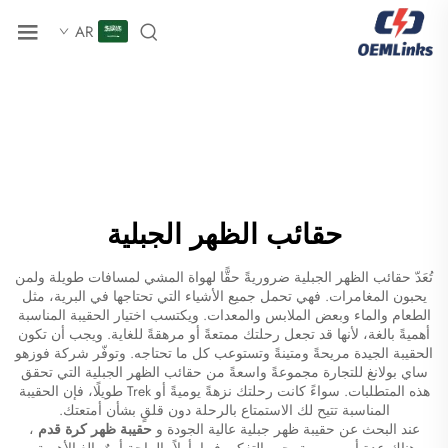
AR
حقائب الظهر الجبلية
تُعَدّ حقائب الظهر الجبلية ضروريةً حقًّا لهواة المشي لمسافات طويلة ولمن
يحبون المغامرات. فهي تحمل جميع الأشياء التي تحتاجها في البرية، مثل
الطعام والماء وبعض الملابس والمعدات. ويكتسب اختيار الحقيبة المناسبة
أهميةً بالغة، لأنها قد تجعل رحلتك ممتعةً أو مرهقةً للغاية. ويجب أن تكون
الحقيبة الجيدة مريحةً ومتينةً وتستوعب كل ما تحتاجه. وتوفّر شركة فوزهو
ساي بولانغ للتجارة مجموعةً واسعةً من حقائب الظهر الجبلية التي تحقق
هذه المتطلبات. سواءً كانت رحلتك نزهةً يوميةً أو Trek طويلًا، فإن الحقيبة
المناسبة تتيح لك الاستمتاع بالرحلة دون قلقٍ بشأن أمتعتك.
عند البحث عن حقيبة ظهر جبلية عالية الجودة و
حقيبة ظهر كرة قدم
،
هناك عدة أمور مهمة يجب التفكير فيها. أولاً، الراحة أمرٌ بالغ الأهمية.