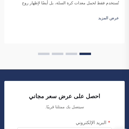
تُستخدم فقط لحمل معدات كرة السلة، بل أيضًا لإظهار روح
الفريق والهوية الفردية. ونحن في شركة فوزهو ساي بولانغ للتجارة
ندرك الحاجة إلى حقيبة ظهر جذّابة ومتينة. النقاط الرئيسية...
عرض المزيد
احصل على عرض سعر مجاني
سيتصل بك ممثلنا قريبًا.
البريد الإلكتروني