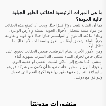
القدم الأمريكية، وحقيبة لتنس
وكرة سلة
ما هي الميزات الرئيسية لحقائب الظهر الجبلية
عالية الجودة؟
كما أن المتانة تلعب دورًا كبيرًا جدًّا. ويجب أن تُصنع هذه الحقائب
من مواد متينة لتتحمَّل الأحوال الجوية السيئة والأرض الوعرة.
وعادةً ما يُعد النايلون أو البوليستر خيارًا جيدًا لأنها قوية ومقاومة
جزئيًّا للماء. وتحقق أيضًا من الغرز والسحابات، لأنها غالبًا ما
تتآكل أولًا.
ومن الأمور الأخرى نظام الترطيب. فبعض الحقائب تحتوي على
مكان خاص لخزان المياه ليتسنى لك الشرب بسهولة أثناء
المشي. كما تحتاج إلى أماكن لتثبيت العصي أو حقيبة النوم.
وأخيرًا، اللون والمظهر. فأنت تريدها أن تكون من شركة فوزهو
سايبرلانغ للتجارة
حقيبة ظهر رياضية لكرة القدم
التي تعجبك
وتتوافق مع ذوقك.
منشورات مدونتنا