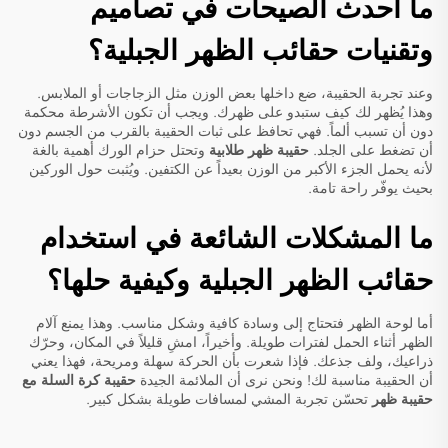
ما أحدث الصيحات في تصاميم
وتقنيات حقائب الظهر الجبلية؟
وعند تجربة الحقيبة، ضع داخلها بعض الوزن مثل الزجاجات أو الملابس.
وهذا يُظهر لك كيف ستبدو على ظهرك. ويجب أن تكون الأشرطة محكمة
دون أن تسبب ألماً. فهي تحافظ على ثبات الحقيبة بالقرب من الجسم دون
أن تضغط على الجلد.
حقيبة ظهر طلابية
وتحتل حزام الورك أهمية بالغة
لأنه يحمل الجزء الأكبر من الوزن بعيداً عن الكتفين. ويُثبت حول الوركين
بحيث يوفّر راحة تامة.
ما المشكلات الشائعة في استخدام
حقائب الظهر الجبلية وكيفية حلها؟
أما لوحة الظهر فتحتاج إلى وسادة كافية وشكل مناسب. وهذا يمنع آلام
الظهر أثناء الحمل لفترات طويلة. وأخيراً، امشِ قليلاً في المكان، وحرّك
ذراعيك، ولف جذعك. فإذا شعرت بأن الحركة سهلة ومريحة، فهذا يعني
أن الحقيبة مناسبة لك! ونحن نرى أن الملائمة الجيدة
حقيبة كرة السلة مع
حقيبة ظهر
تحسّن تجربة المشي لمسافات طويلة بشكل كبير.