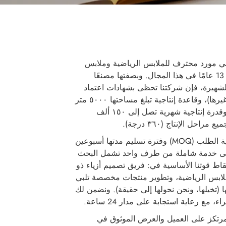
 هي مورد محترف للملابس الرياضية وملابس
الفِرق، وتتمتع بخبرة متخصصة تبلغ 13 عامًا في هذا المجال. وبصفتها مصنعًا
ة الشهيرة، فإن شركتنا تحظى بشهادات اعتماد
صارمة (مثل Sedex وISO وSGS وغيرها)، وقاعدة إنتاجية تبلغ مساحتها ٥٠٠٠ متر
مربع، مدعومة بـ٢٠٠ عاملٍ ماهرٍ، وقدرة إنتاجية شهرية تصل إلى ١٥٠ ألف
ل الإنتاج (٣٦٠ درجة).
نحن نتميز بعدم وجود حد أدنى لكمية الطلب (MOQ) وفترة تسليم مدتها أسبوعين
فة إلى خدمة شاملة من طرف واحد تشمل البحث
قاط قوتنا الأساسية في: فريق تصميم أزياء ذو
لابس الرياضية، وتطوير منتجات مخصصة تلبي
 (تخيلها، ونحن نحولها إلى حقيقة). ونضمن لك
 مع رعاية استجابة على مدار 24 ساعة.
مرتكز على العميل والعرض الموثوق في