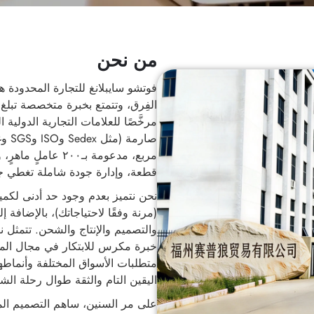
من نحن
فوتشو سايبلانغ للتجارة المحدودة
مرخَّصًا للعلامات التجارية الدولي
قطعة، وإدارة جودة شاملة تغطي جميع مراح
(مرنة وفقًا لاحتياجاتك)، بالإضا
والتصميم والإنتاج والشحن. تتمثل ن
خبرة مكرس للابتكار في مجال الم
متطلبات الأسواق المختلفة وأنماطها
اليقين التام والثقة طوال رحلة الشراء،
على مر السنين، ساهم التصميم ال