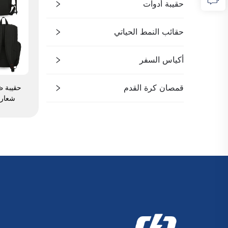
حقيبة أدوات
حقائب النمط الحياتي
أكياس السفر
قمصان كرة القدم
حقيبة ظ
شعار 
للماء،
حرا
بالتسام