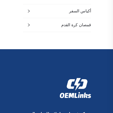
أكياس السفر
قمصان كرة القدم