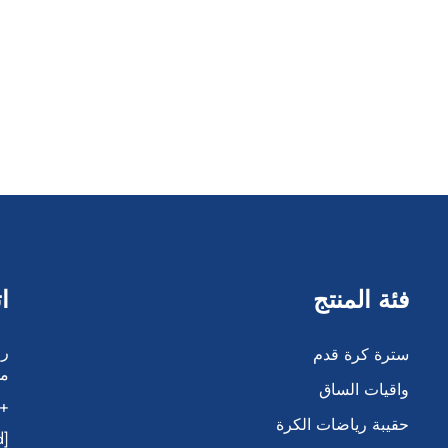
فئة المنتج
ا
سترة كرة قدم
مد
واقيات الساق
86-138 5042 6917
حقيبة رياضات الكرة
[email protected]