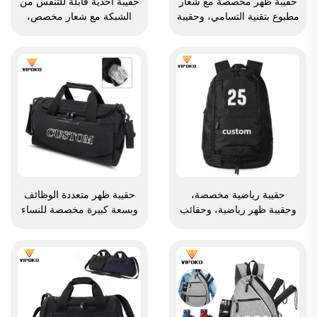
حقيبة ظهر مخصصة مع شعار
حقيبة أحذية قابلة للتنفس من
مطبوع بتقنية التسامي، وحقيبة
الشبكة مع شعار مخصص،
مدرسية لسباحة، وحقيبة قابلة
ومقاومة للماء، ومخصصة
للإغلاق برباط سحب، ومقاومة
للطباعة بالتسامي، لتخزين
للماء، وحقيبة رياضية شاملة
الأحذية وحمايتها من الغبار،
لكرة السلة وكرة القدم،
ومناسبة للجيم والأنشطة
وحقيبة سفر لأحذية الرياضة
الخارجية والسفر والرياضة،
للرجال
حقيبة رياضية مخصصة،
حقيبة ظهر متعددة الوظائف
وحقيبة ظهر رياضية، وحقائب
وبسعة كبيرة مخصصة للنساء
مدرسية، وحقائب سفر،
والرجال، مقاومة للماء، مع
وحقائب ظهر للتنزه في
مساحة مخصصة للأحذية،
الطبيعة، وحقائب ظهر للعب
وحقيبة دافل للسفر والأنشطة
كرة السلة وكرة القدم وكرة
الخارجية
القدم الأمريكية، وحقيبة لتنس
وكرة سلة