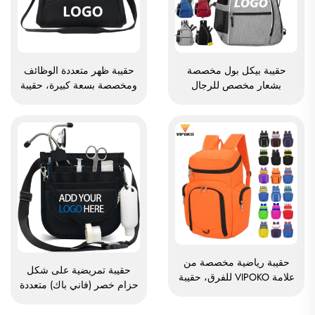
حقيبة بيكل بول مخصصة
حقيبة ظهر متعددة الوظائف
بشعار مخصص للرجال
ومخصصة بسعة كبيرة، حقيبة
والنساء، حقيبة بيكل بول مائلة
رياضية ولياقة بدنية للرجال
قابلة للتعديل، حقيبة بيكل بول
والنساء، مقاومة للماء، تحتوي
عالية الجودة على هيئة حقيبة
على مساحة مخصصة لأحذية،
ظهر لحمل مضارب التنس
حقيبة سفر نوع دافل، حقيبة
دافل
حقيبة رياضية مخصصة من
حقيبة تمريضية على شكل
علامة VIPOKO للفرق، حقيبة
حزام خصر (فاني باك) متعددة
ظهر مقاومة للماء لممارسة
الجيوب، مع غلاف جيبي يحتوي
كرة السلة مع شعار مخصص،
على أقسام متعددة، وسحّاب،