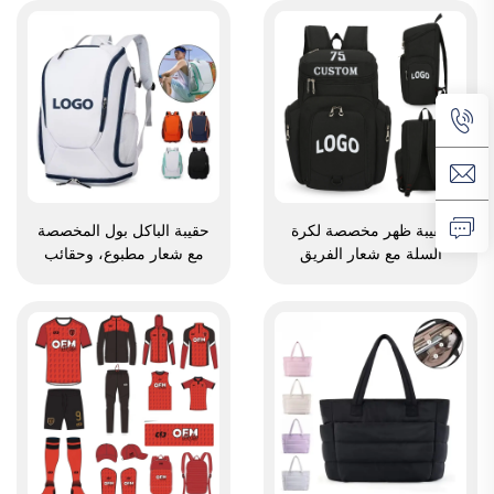
حقيبة رياضية كاجوال لكرة
ومنظمة خاصة بالممرضين
السلة، حقيبة سفر لكرة السلة
والممرضات، وحقائب تمريض
طبية
حقيبة ظهر مخصصة لكرة
حقيبة الباكل بول المخصصة
السلة مع شعار الفريق
مع شعار مطبوع، وحقائب
الرياضي، مقاومة للماء، عادية
مضاربة التنس وريشة الطائر،
الاستخدام، مدرسية، حرارية،
وحقيبة ريشة الطائر لمضرب
ومخصصة للطباعة بالتسامي،
الريشة، وحقيبة البادل والتنس
لكرة القدم وكرة السلة
وريشة الطائر لمضارب الريشة