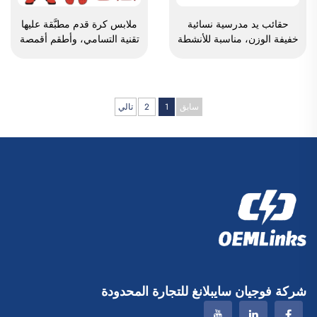
حقائب يد مدرسية نسائية
ملابس كرة قدم مطبَّقة عليها
خفيفة الوزن، مناسبة للأنشطة
تقنية التسامي، وأطقم أقمصة
الخارجية والترفيه والسفر،
كرة القدم للرجال للاستخدام
وحقائب يد ناعمة للسيدات
أثناء التدريب، وملابس رياضية
العاملات في المكاتب،
مخصصة لكرة القدم، وزي
ومقاومة للماء، مصنوعة من
فريق كرة القدم
سابق
1
2
تالي
البوليستر
شركة فوجيان سايبلانغ للتجارة المحدودة