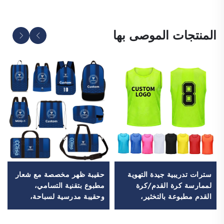
المنتجات الموصى بها
سترات تدريبية جيدة التهوية
حقيبة ظهر مخصصة مع شعار
لممارسة كرة القدم/كرة
مطبوع بتقنية التسامي،
القدم مطبوعة بالتخثير،
وحقيبة مدرسية لسباحة،
سترات تحديد الفرق (Bibs)،
وحقيبة قابلة للإغلاق برباط
أقراص لعب كرة القدم
سحب، ومقاومة للماء،