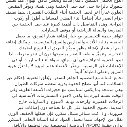
اللوح الخلفي المبطَّن دعماً إضافياً ويحسِّن تدفق الهواء، مما يضمن
شعورك بالراحة حتى عند حمل الحقيبة وهي ثقيلة. وتوفِّر المقبض
العلوي خياراً آخر لحمل الحقيبة أثناء التنقُّلات القصيرة، بينما تضيف
حزام الصدر ثباتاً إضافياً أثناء المشي لمسافات أطول أو ركوب
الدراجة. وهذه التفاصيل ذات أهمية كبيرة عند حمل الحقيبة بين
المدرسة والصالة الرياضية أو موقف السيارات.
تتوافر خدمة التخصيص مع خيار إضافة شعار الفريق، ما يجعل
الحقيبة مثالية للأندية والمدارس والفرق المؤسسية. ويمكنك إضافة
اسم أو شعار لإنشاء مظهرٍ موحَّدٍ للفريق أو للترويج لعلامتك
التجارية. وتتميَّز منطقة الشعار بوضوحها دون أن تبدو مفرطة، لذا
تبدو الحقيبة احترافية في أي سياقٍ، سواء أثناء المباريات أو في
الإعدادات غير الرسمية. ويقدِّر الأعضاء هذه الميزة لأنها تعزِّز هوية
الفريق وتعطي انطباعاً أنيقاً.
تجمع المتانة مع التصميم الجاهز للسفر. ويُغلَق الحقيبة بإحكام عبر
السحّاب، كما أنها تصلح كحقيبة يدوية لمعظم شركات الطيران.
وهي مدمجة بما يكفي لتتناسب مع حجيرات الأمتعة العلوية، وفي
الوقت نفسه كبيرة بما يكفي لاحتواء المستلزمات الأساسية في
الرحلات القصيرة. ولرحلات نهاية الأسبوع أو المباريات خارج
المدينة، تحتوي الحقيبة على كل ما تحتاجه دون إضافات غير
ضرورية. وإذا كنت تسافر بشكل متكرر، فإن هيكلها الخفيف الوزن
يقلل من الإجهاد، بينما تتحمل المواد عالية المتانة التعامل المتكرر.
توازن حقيبة VIPOKO الرياضية المخصصة بين الوظيفة والأناقة.