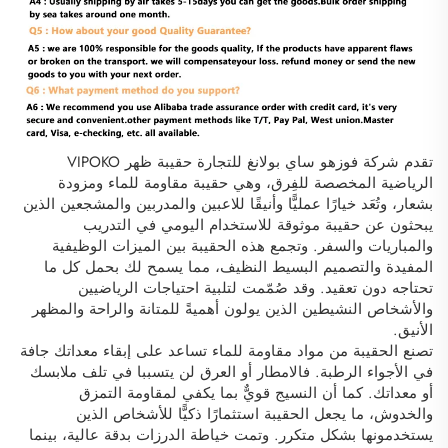
تقدم شركة فوزهو ساي بولانغ للتجارة حقيبة ظهر VIPOKO
الرياضية المخصصة للفِرق، وهي حقيبة مقاومة للماء ومزودة
بشعار، وتُعَد خيارًا عمليًّا وأنيقًا للاعبين والمدربين والمشجعين الذين
يبحثون عن حقيبة موثوقة للاستخدام اليومي في التدريب
والمباريات والسفر. وتجمع هذه الحقيبة بين الميزات الوظيفية
المفيدة والتصميم البسيط النظيف، مما يسمح لك بحمل كل ما
تحتاجه دون تعقيد. وقد صُمّمت لتلبية احتياجات الرياضيين
والأشخاص النشيطين الذين يولون أهميةً للمتانة والراحة والمظهر
الأنيق.
تصنع الحقيبة من مواد مقاومة للماء تساعد على إبقاء معداتك جافة
في الأجواء الرطبة. فالامطار أو العرق لن يتسببا في تلف ملابسك
أو معداتك. كما أن النسيج قويٌّ بما يكفي لمقاومة التمزق
والخدوش، ما يجعل الحقيبة استثمارًا ذكيًّا للأشخاص الذين
يستخدمونها بشكل متكرر. وتمت خياطة الدرزات بدقة عالية، بينما