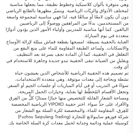
وهي متوفرة بألوان كلاسيكية وخطوط نظيفة، مما يجعلها مناسبة
لمختلف الأذواق والزيّات الرياضية. ويتميّز مظهرها بالطابع الرياضي
دون أن يكون لامعًا أو مبالغًا فيه، لذا فهي مناسبة لمجموعة واسعة
من المستخدمين، بدءًا من المراهقين ووصولًا إلى الرياضيين
البالغين. كما أنها مناسبة للمدربين وأولياء الأمور الذين يؤدون أدوارًا
متعددة في يوم المباراة.
العناية بالحقيبة بسيطة: امسحها بقطعة قماش مبللة لإزالة الأوساخ
والانسكابات. وتُساعد الطبقة المقاومة للماء على منع البقع من
التغلغل في الحقيبة، كما أن المادة تجف بسرعة بعد التنظيف.
وبقليلٍ من الصيانة تبقى الحقيبة تبدو جديدة وجاهزة للاستخدام في
أي وقت.
تم تصميم هذه الحقيبة الرياضية للأشخاص الذين يعيشون حياة
نشطة وبحاجة إلى معدات موثوقة. وهي متعددة الاستخدامات،
سواءً في التدريب أو في أيام المباريات أو جلسات الجيم أو السفر.
وتجعل الأقسام المُخطَّط لها بعناية، وخيارات الحمل المريحة،
ومساحة الشعار القابلة للتخصيص منها خيارًا ممتازًا كلٌّ من الفِرق
والأفراد على حدٍّ سواء. اختر حقيبة VIPOKO الرياضية المخصصة
للفِرق، المقاومة للماء، والمخصصة لكرة السلة مع الشعار من
شركة فوزهو سايبولانغ للتجارة (Fuzhou Saipulang Trading)
كوسيلة عملية ودائمة وجذابة لحمل معدات كرة السلة الخاصة بك.