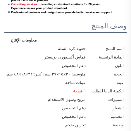
وصف المنتج
معلومات الإنتاج
اسم المنتج
حقيبة كرة السلة
المادة الرئيسية
قماش أكسفورد، بوليستر
اللون
دعم التخصيص
الحجم
متوسط: ٣٠×١٥×٣٧ سم، كبير: ٣٢×١٨×٤٨ سم، كبير جدًّا: ٢٩×٢٠×٤٧ سم أو بأحجام مخصصة
عينة
عينات متاحة
الكمية الدنيا للطلب
1 قطعة
المميزات
مريح وسهل الاستخدام
الشعار
دعم التخصيص
التصميم
دعم التخصيص
وظيفة
تخزين ضخم