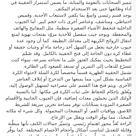
تتميز السحابات بالنعومة والمتانة، ما يضمن استمرار الحقيبة في
أداء وظائفها حتى بعد الاستخدام المكثف.
يوجد قسم رئيسي واسعٌ بما يكفي لاستيعاب الأحذية، وقميص
احتياطي، ومناشف، وعناصر أخرى ذات حجم كبير. أما الجيوب
الداخلية فتحفظ الأشياء الصغيرة منظمةً، مثل المفاتيح والهاتف
والمحفظة. ويوجد جيب منفصل للأحذية مزوّد بفتحات تهوية لمنع
انتقال الروائح الكريهة إلى معداتك النظيفة. كما أن وجود عدة
جيوب خارجية يجعل من السهل أخذ زجاجة ماء أو وجبات خفيفة أو
غطاء كرة دون الحاجة إلى فتح الحقيبة بالكامل. وقد صُمِّم
التخطيط بحيث يمكنك العثور على ما تحتاجه بسرعة، سواء كنت
تتسرّع للذهاب إلى التمرين أو تستعد للصعود إلى الطائرة.
تشمل الحقيبة الظهرية قسماً مخصصاً لكرة السلة لاحتواء الكرة
القياسية بشكل آمن، مما يمنعها من التدحرج أو إتلاف العناصر
الأخرى. ويتم فتح هذا القسم على مصراعيه لتسهيل الوصول إليه،
ويُغلق بإحكام للحفاظ على ثبات الكرة في مكانها. أما بالنسبة
لأولئك الذين يحملون معدات إضافية، فإن الجيوب الجانبية والأقسام
الصغيرة المزودة بسحّابات توفر مساحة تخزين سريعة للشريط
اللاصق، وواقيات الفم، أو المضخات المحمولة. وكل شيء له مكانه
المحدّد، مما يوفّر الوقت ويقلل من الإزعاج.
الراحة تُعَدُّ محور اهتمامٍ رئيسي. وتتميَّز حمالات الكتف بأنها مبطَّنة
وقابلة للتعديل لتناسب أشكال وأحجام الأجسام المختلفة. كما يوفِّر