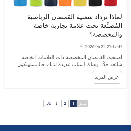
لماذا تزداد شعبية القمصان الرياضية
المُصنَّعة تحت علامة تجارية خاصة
والمخصصة؟
2026-06-22 21:49:47
أصبحت القمصان المخصصة ذات العلامات الخاصة
شائعة جدًّا، وهناك أسباب عديدة لذلك. فالمستهلكون
يبحثون عن تصاميم فريدة تمثِّل فرقهم أو مدارسهم أو
عرض المزيد
علاماتهم التجارية الشخصية. وتساعد شركات مثل
Fuzhou Saipulang Trading الشركات على إنشاء
قمصان مخصصة...
سابق
1
2
3
تالي