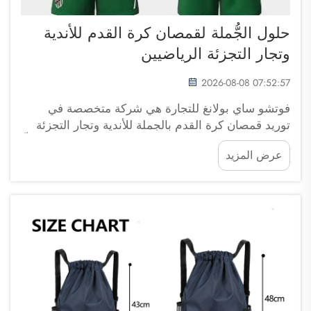
حلول الجُّملة لقمصان كرة القدم للأندية
وتجار التجزئة الرياضيين
2026-08-08 07:52:57
فوتشو ساي بولانغ للتجارة هي شركة متخصصة في
توريد قمصان كرة القدم بالجملة للأندية وتجار التجزئة
الرياضيين. وتُعَدُّ قمصان كرة القدم ذات أهمية كبيرة لكلٍّ
عرض المزيد
من الفِرق والمشجعين على حدٍّ سواء. فهي تُعبِّر عن روح
الفريق وفخره. وعندما يشتري الأندية وتجار التجزئة...