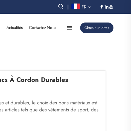
|
FR
s
Actualités
Contactez-Nous
Obtenir un devis
Sacs À Cordon Durables
des et durables, le choix des bons matériaux est
s articles tels que des vêtements de sport, des
nnés dans des matériaux résistants afin d’assurer