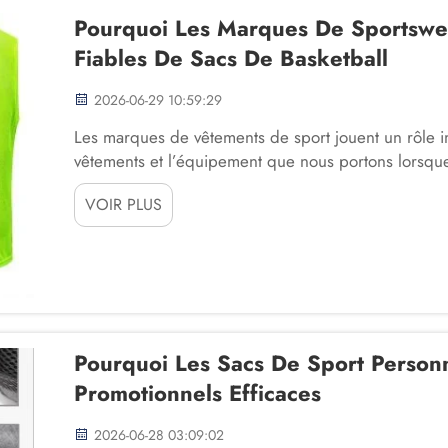
Pourquoi Les Marques De Sportswea
Fiables De Sacs De Basketball
2026-06-29 10:59:29
Les marques de vêtements de sport jouent un rôle im
vêtements et l’équipement que nous portons lorsque
l’exercice ou passons simplement du temps avec no
VOIR PLUS
domaine est le sac de basketball. Ces sacs aident le
chaussures, …
Pourquoi Les Sacs De Sport Personn
Promotionnels Efficaces
2026-06-28 03:09:02