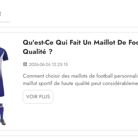
Qu'est-Ce Qui Fait Un Maillot De Fo
Qualité ?
2026-06-26 12:25:15
Comment choisir des maillots de football personnal
maillot sportif de haute qualité peut considérablemen
confiance d'une équipe sur le terrain. Que ce soit 
VOIR PLUS
ou des organisations professionnelles, se...