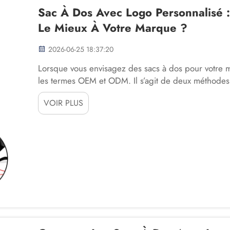
Sac À Dos Avec Logo Personnalisé
Le Mieux À Votre Marque ?
2026-06-25 18:37:20
Lorsque vous envisagez des sacs à dos pour votre
les termes OEM et ODM. Il s’agit de deux méthodes 
portant votre logo. OEM signifie « fabricant d’équip
VOIR PLUS
fournissez un modèle à une entreprise, qui le prod