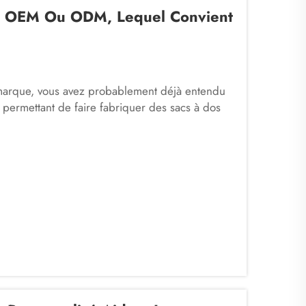
 : OEM Ou ODM, Lequel Convient
 marque, vous avez probablement déjà entendu
permettant de faire fabriquer des sacs à dos
ements d’origine ». Cela signifie que vous
uit…