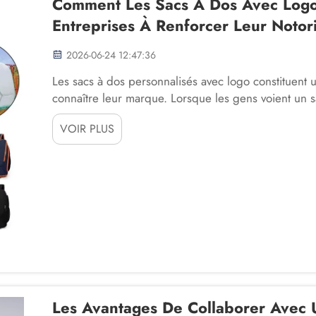
Comment Les Sacs À Dos Avec Logo 
Entreprises À Renforcer Leur Noto
2026-06-24 12:47:36
Les sacs à dos personnalisés avec logo constituent 
connaître leur marque. Lorsque les gens voient un sa
marque. Cela est important car un sac à dos de voya
VOIR PLUS
entreprise lorsqu’ils pensent...
Les Avantages De Collaborer Avec 