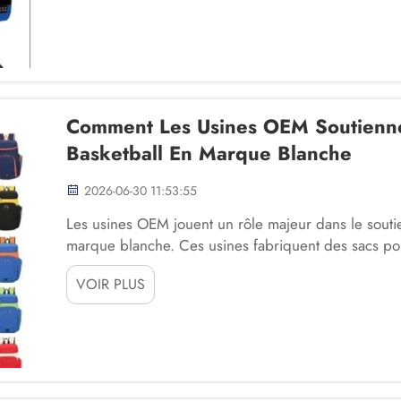
Comment Les Usines OEM Soutienn
Basketball En Marque Blanche
2026-06-30 11:53:55
Les usines OEM jouent un rôle majeur dans le sout
marque blanche. Ces usines fabriquent des sacs po
propre étiquette. Cela signifie que des entreprises
VOIR PLUS
créer leurs propres produits uniques ...