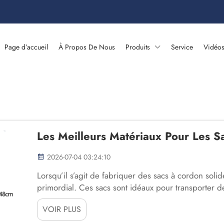
Page d’accueil
À Propos De Nous
Produits
Service
Vidéo
Les Meilleurs Matériaux Pour Les 
2026-07-04 03:24:10
Lorsqu’il s’agit de fabriquer des sacs à cordon soli
primordial. Ces sacs sont idéaux pour transporter de
livres ou des jouets, mais ils doivent être confectio
VOIR PLUS
une longue durée de vie. ...