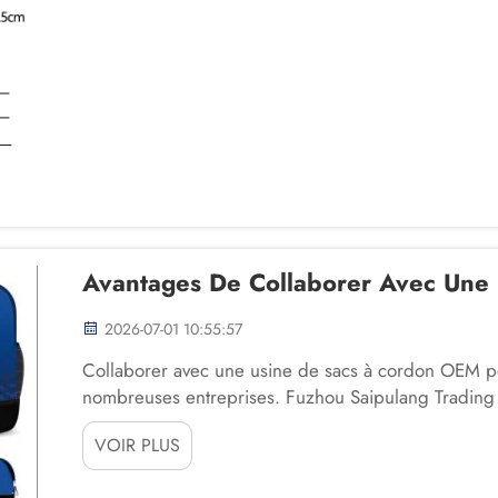
Avantages De Collaborer Avec Une
2026-07-01 10:55:57
Collaborer avec une usine de sacs à cordon OEM pe
nombreuses entreprises. Fuzhou Saipulang Trading s
seulement utiles pour transporter des objets, mais q
VOIR PLUS
notoriété d’une marque. Lorsque vous choisissez de 