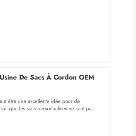
 Usine De Sacs À Cordon OEM
ut être une excellente idée pour de
ait que les sacs personnalisés ne sont pas
u’ils contribuent également à renforcer la
travailler avec un fabricant OEM (Origin...