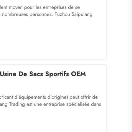
llent moyen pour les entreprises de se
r de nombreuses personnes. Fuzhou Saipulang
r de produits qui, en plus d’être esthétiques,
us offrez...
Usine De Sacs Sportifs OEM
ricant d’équipements d’origine) peut offrir de
ng Trading est une entreprise spécialisée dans
 une usine de sacs sportifs comme la nôtre,