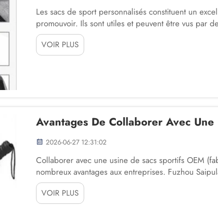
Les sacs de sport personnalisés constituent un exce
promouvoir. Ils sont utiles et peuvent être vus pa
Trading sait à quel point il est important de dispose
VOIR PLUS
remplissent également une fonction utile. Lorsque vo
Avantages De Collaborer Avec Une 
2026-06-27 12:31:02
Collaborer avec une usine de sacs sportifs OEM (fab
nombreux avantages aux entreprises. Fuzhou Saipula
ce domaine. Lorsque vous nouez un partenariat avec
VOIR PLUS
vous pouvez obtenir des niveaux élevés de...