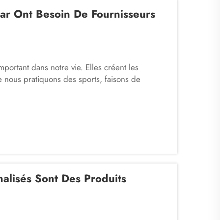
r Ont Besoin De Fournisseurs
portant dans notre vie. Elles créent les
 nous pratiquons des sports, faisons de
s amis. Une composante essentielle de ce
s joueurs à transporter leur équipement, leurs
alisés Sont Des Produits