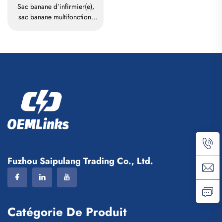
Sac banane d’infirmier(e),
sac banane multifonction,
étui compartimenté avec
fermeture à glissière, sac
banane médical,
organisateur pour
infirmier(e), sacs médicaux
pour infirmiers(es)
Fuzhou Saipulang Trading Co., Ltd.
Catégorie De Produit