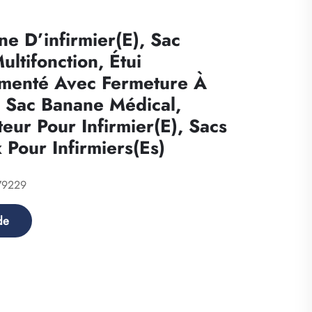
e D’infirmier(e), Sac
ltifonction, Étui
menté Avec Fermeture À
, Sac Banane Médical,
eur Pour Infirmier(e), Sacs
Pour Infirmiers(es)
79229
de
nts