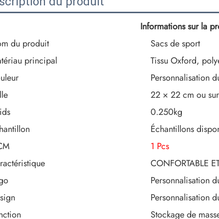
scription du produit
Informations sur la p
m du produit
Sacs de sport
tériau principal
Tissu Oxford, poly
uleur
Personnalisation d
lle
22 × 22 cm ou su
ids
0.250kg
hantillon
Échantillons dispo
CM
1 Pcs
ractéristique
CONFORTABLE ET
go
Personnalisation d
sign
Personnalisation d
nction
Stockage de mass