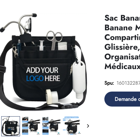
Sac Banan
Banane Mu
Comparti
Glissière
Organisat
Médicaux 
16013228
Spu:
Demande 
renseigneme