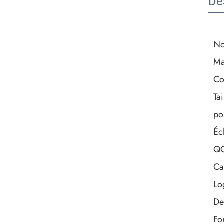
De
No
Ma
Co
Tai
po
Éc
Q
Ca
Lo
De
Fo