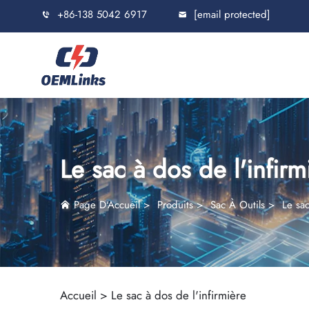
+86-138 5042 6917
[email protected]
Le sac à dos de l'infirm
Page D'Accueil
>
Produits
>
Sac À Outils
>
Le sac
Accueil >
Le sac à dos de l'infirmière