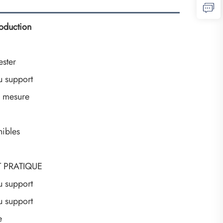
roduction
ester
u support
r mesure
nibles
 PRATIQUE
u support
u support
e