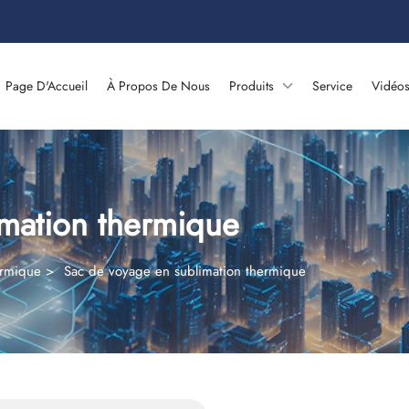
Page D'Accueil
À Propos De Nous
Produits
Service
Vidéo
mation thermique
ermique
>
Sac de voyage en sublimation thermique