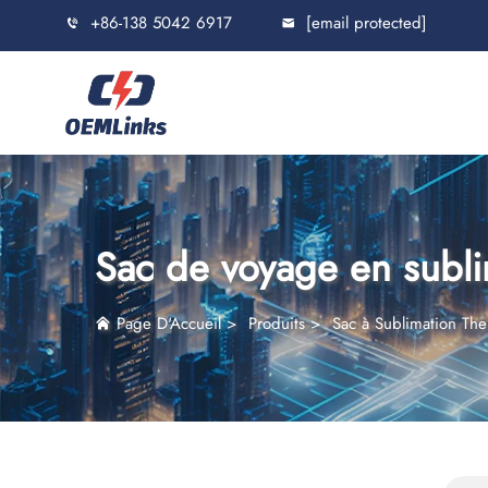
+86-138 5042 6917
[email protected]
Sac de voyage en subli
Page D'Accueil
>
Produits
>
Sac à Sublimation Th