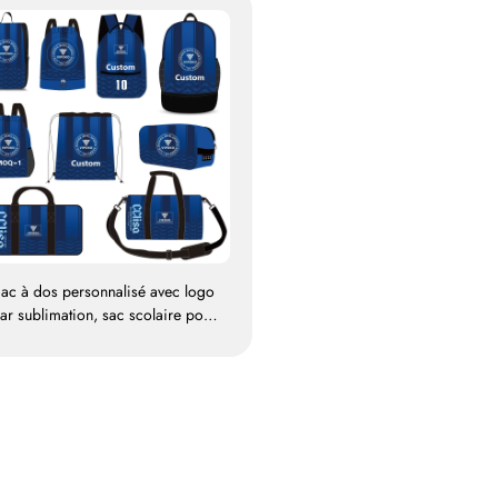
ac à dos personnalisé avec logo
ar sublimation, sac scolaire pour
natation à cordon de serrage,
étanche, sac d’ensemble sportif
our basketball et football, sac de
voyage pour chaussures