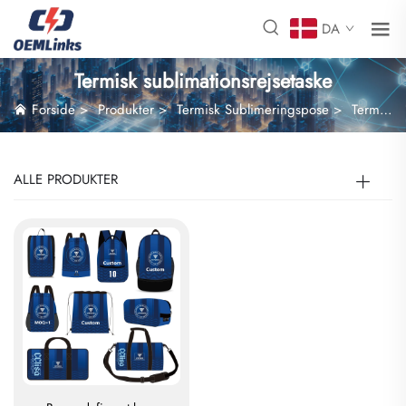
DA
Termisk sublimationsrejsetaske
Forside
>
Produkter
>
Termisk Sublimeringspose
>
Termisk sublimationsrejsetaske
ALLE PRODUKTER