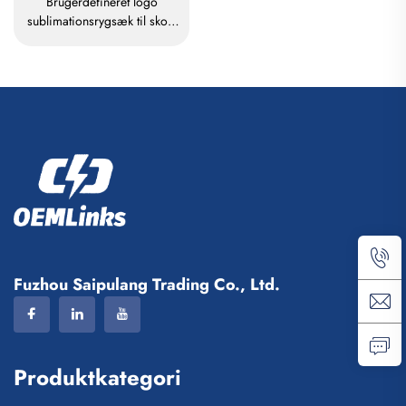
Brugerdefineret logo
sublimationsrygsæk til skole
og svømning, rygsæk med
trækstrop, vandtæt rygsæk til
basketball og fodbold,
sportsrygsæk, rejserygsæk til
sko
Fuzhou Saipulang Trading Co., Ltd.
Produktkategori