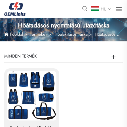
HU
Hőátadásos nyomtatású utazótáska
Főoldal
>
Termékek
>
Hőalakításos Táska
>
Hőátadásos nyomtatású utazótáska
MINDEN TERMÉK