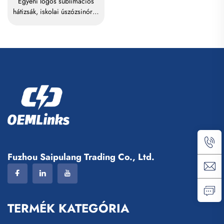
Egyéni logós sublimációs
hátizsák, iskolai úszózsinóros
táska, vízálló kosárlabdás és
labdarúgó-sporttáska-készlet,
utazási cipőtáska
Fuzhou Saipulang Trading Co., Ltd.
TERMÉK KATEGÓRIA