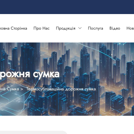
ловна Сторінка
Про Нас
Продукція
Послуга
Відео
Нов
рожня сумка
йна Сумка
>
Термосублімаційна дорожня сумка