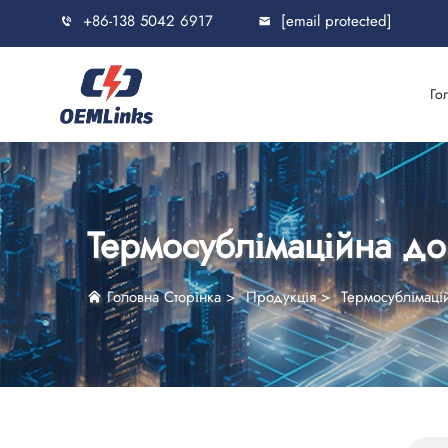
+86-138 5042 6917
[email protected]
Го
Термосублімаційна до
Головна Сторінка
>
Продукція
>
Термосублімаці