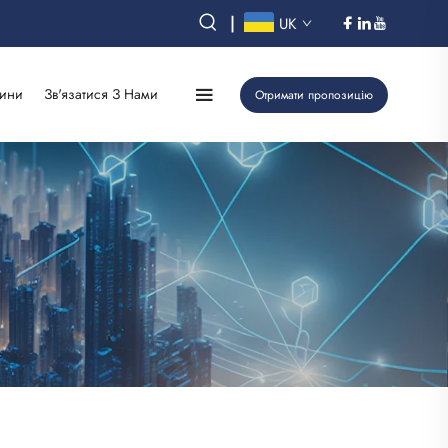
|
UK
ини
Зв'язатися З Нами
Отримати пропозицію