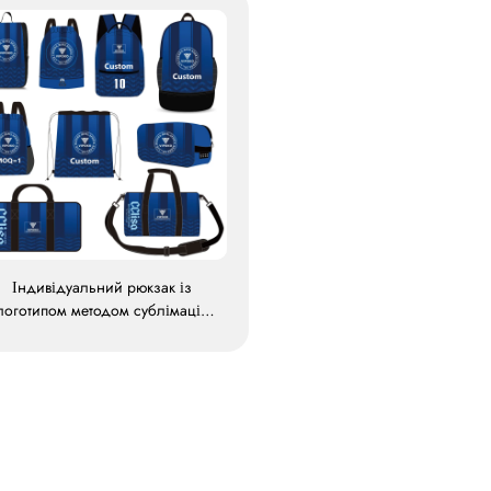
Індивідуальний рюкзак із
логотипом методом сублімації,
шкільна сумка для плавання на
зав’язках, водонепроникна
портивна сумка для баскетболу
й футболу, набір сумок для
подорожей, сумка для взуття