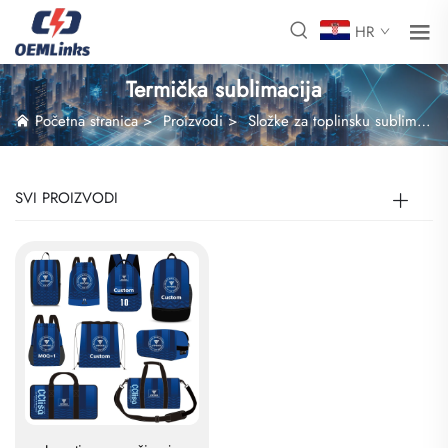
HR
Termička sublimacija
Početna stranica
>
Proizvodi
>
Složke za toplinsku sublimaciju
SVI PROIZVODI