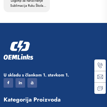
Logotip za naručivanje
Sublimacija Ruku Škola
Plivanje Žigova vreća
vodootporna košarka
nogomet Sportski set vrećica
putna torba
U skladu s člankom 1. stavkom 1.
Kategorija Proizvoda