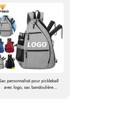
Sac personnalisé pour pickleball
avec logo, sac bandoulière
réglable pour pickleball destiné
aux hommes et aux femmes, sac
e haute qualité pour raquettes de
tennis