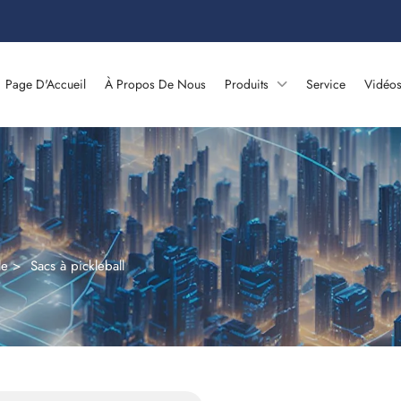
Page D'Accueil
À Propos De Nous
Produits
Service
Vidéo
le
>
Sacs à pickleball