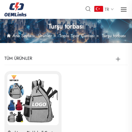
TR
Turşu torbası
Ana Sayfa
>
Ürünler
>
Toplu Spor Çantası
>
Turşu torbası
TÜM ÜRÜNLER