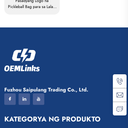
Pasadyang Logo na
Pickleball Bag para sa Lalaki
at Babae, Adjustable na
Pickleball Sling Bag, Mataas
ang Kalidad na Pickleball
Bag na may Tennis Racket
Backpack
Fuzhou Saipulang Trading Co., Ltd.
KATEGORYA NG PRODUKTO