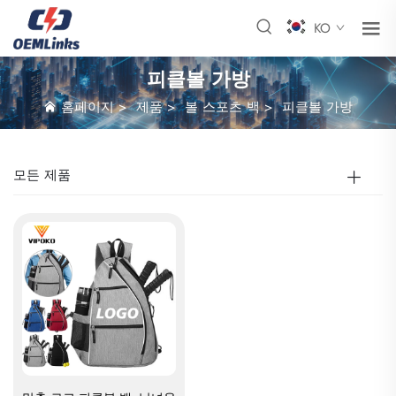
KO
피클볼 가방
홈페이지
>
제품
>
볼 스포츠 백
>
피클볼 가방
모든 제품