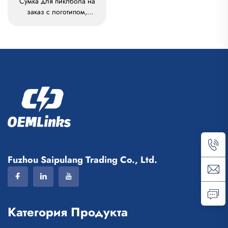
Сумка для пиклбола на
заказ с логотипом,
наплечная сумка для
пиклбола для мужчин и
женщин, регулируемая,
высококачественный
рюкзак для теннисных
ракеток
Fuzhou Saipulang Trading Co., Ltd.
Категория Продукта