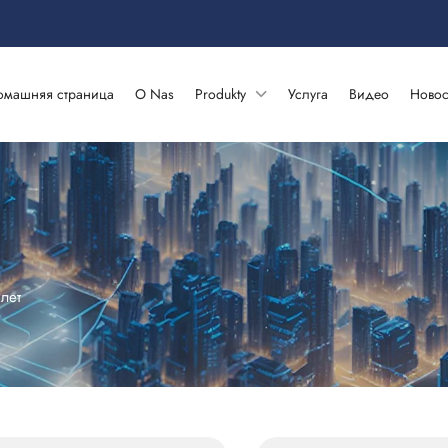
омашняя страница
O Nas
Produkty
Услуга
Видео
Новос
лет