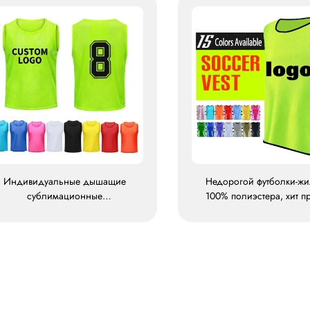
Индивидуальные дышащие
Недорогой футболки-жи
сублимационные
100% полиэстера, хит п
ренировочные сетчатые жилеты
сетчатая тренировоч
и маркировочные жилеты
футболка-жилет, маркир
(байбы) для футбола,
жилеты для футбол
футбольные маркеры