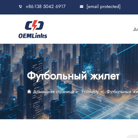
+86-138 5042 6917
[email protected]
Д
Футбольный жилет
Домашняя страница
>
Produkty
>
Футбольный жи