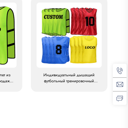
лет из
Индивидуальный дышащий
родаж,
футбольный тренировочный
ная
жилет, футбольные жилеты
овочные
«пинни», полиэстеровые
а
футбольные жилеты, сетчатые
тренировочные футбольные
жилеты, футбольные жилеты-
бейджи