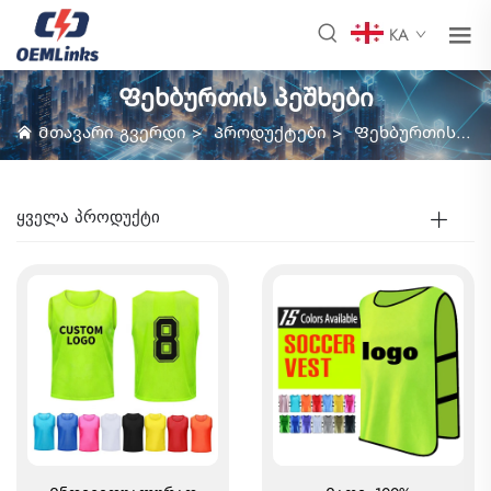
KA
Ფეხბურთის პეშხები
Მთავარი გვერდი
>
Პროდუქტები
>
Ფეხბურთის პეშხები
ᲧᲕᲔᲚᲐ ᲞᲠᲝᲓᲣᲥᲢᲘ