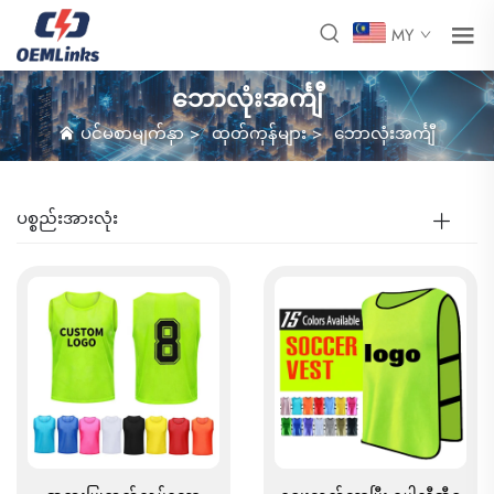
MY
ဘောလုံးအင်္ကျီ
ပင်မစာမျက်နှာ
>
ထုတ်ကုန်များ
>
ဘောလုံးအင်္ကျီ
ပစ္စည်းအားလုံး