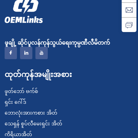
ဖူချို့ ဆိုင်ပူလန်ကုန်သွယ်ရေးကုမ္ပဏီလီမိတက်
ထုတ်ကုန်အမျိုးအစား
ဖူတ်ဘော် ဗက်စ်
ရှင်း ဂေါ်ဒ်
ဘောလုံးအားကစား အိတ်
သေရှန် စူပ်လီမေးရှင်း အိတ်
ကိရိယာအိတ်