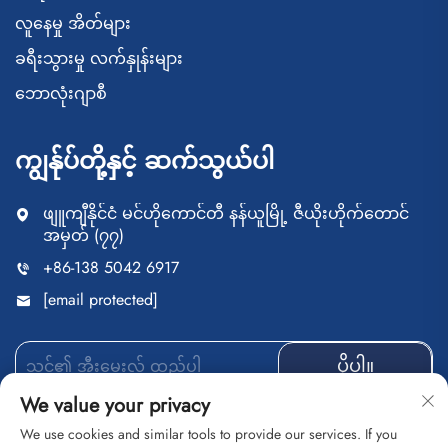
လူနေမှု အိတ်များ
ခရီးသွားမှု လက်နှုန်းများ
ဘောလုံးဂျာစီ
ကျွန်ုပ်တို့နှင့် ဆက်သွယ်ပါ
ဖျူကျီနိုင်ငံ မင်ဟိုကောင်တီ နန်ယူမြို့ ဇီယိုးဟိုက်တောင်
အမှတ် (၇၇)
+86-138 5042 6917
[email protected]
ပို့ပါ။
We value your privacy
We use cookies and similar tools to provide our services. If you