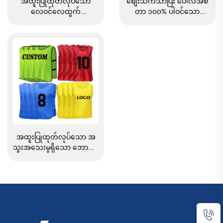
အထူးပြုထုတ်လုပ်သော
စျေးသက်သာပြီး ပေါလီအီစ
လေဝင်လေထွက်
တာ ၁၀၀% ပါဝင်သော
ကောင်းသော Sublimated
အရောင်းအဝယ်အများဆုံး
Football/Soccer လေ့ကျင်
ဖိတ်ဘောလုံး ဗက်စ် (Vest)၊
ရေး Mesh Vests၊ Bibs၊
ချွေးစုပ်နိုင်သော ဇယ်လ်
Soccer Pennies
(Mesh) လေ့ကျင့်ရေး ဖိတ်
ဘောလုံး ဗက်စ်၊ ဖိတ်
ဘောလုံး ဘစ် (Bibs)
အထူးပြုထုတ်လုပ်သော အ
သူးအသေးမှုရှိသော ဘောလုံး
လေ့ကျင်ရေး ဗက်စ်များ၊
ဘောလုံးပနီများ၊ ပေါ်လီအီစ်
တာ ဘောလုံးဗက်စ်များ၊ မက်
ရှ် လေ့ကျင်ရေး ဘောလုံးဗက်
စ်များ၊ ဘောလုံးဘစ်များ