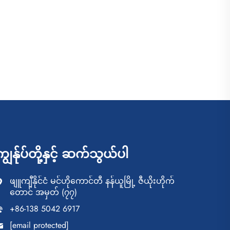
ကျွန်ုပ်တို့နှင့် ဆက်သွယ်ပါ
ဖျူကျီနိုင်ငံ မင်ဟိုကောင်တီ နန်ယူမြို့ ဇီယိုးဟိုက်
တောင် အမှတ် (၇၇)
+86-138 5042 6917
[email protected]