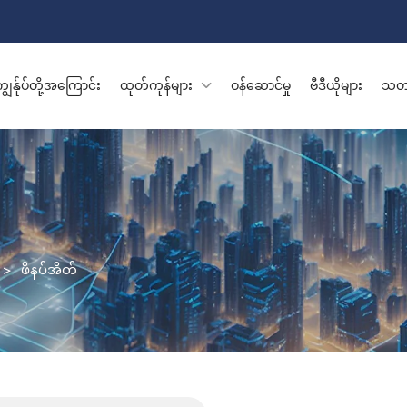
ျွန်ုပ်တို့အကြောင်း
ထုတ်ကုန်များ
ဝန်ဆောင်မှု
ဗီဒီယိုများ
သတင
>
ဖိနပ်အိတ်