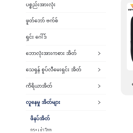
ပစ္စည်းအားလုံး
ဖူတ်ဘော် ဗက်စ်
ရှင်း ဂေါ်ဒ်
ဘောလုံးအားကစား အိတ်
သေရှန် စူပ်လီမေးရှင်း အိတ်
ကိရိယာအိတ်
လူနေမှု အိတ်များ
ရ
မ
ဖိနပ်အိတ်
กระเป๋าโทท