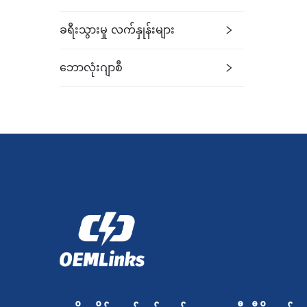
ခရီးသွားမှု လက်နှုန်းများ
ဘောလုံးဂျာစီ