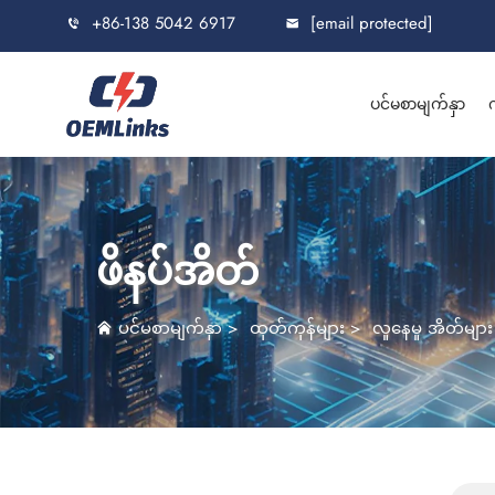
+86-138 5042 6917
[email protected]
ပင်မစာမျက်နှာ
က
ဖိနပ်အိတ်
ပင်မစာမျက်နှာ
>
ထုတ်ကုန်များ
>
လူနေမှု အိတ်များ