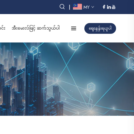
|
MY
်း
အီးမေးလ်ဖြင့် ဆက်သွယ်ပါ
ဈေးနှုန်းရယူပါ