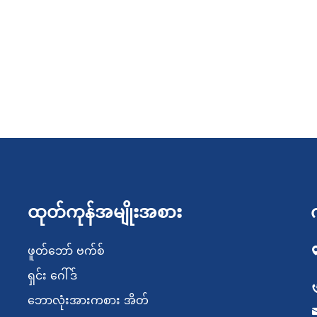
ထုတ်ကုန်အမျိုးအစား
ဖူတ်ဘော် ဗက်စ်
ရှင်း ဂေါ်ဒ်
ဘောလုံးအားကစား အိတ်