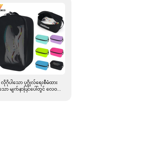
လိုဂိုပါသော ပုဂ္ဂိုလ်ရေးစီမံထား
သော မျက်နှာပြင်ပေါ်တွင် လေဝင်
လေထွက်ကောင်းသော ဖိနပ်အိတ်
များ၊ ရေစိုမဝင်သော ဆာဘီမေးတ
က်ခ်လုပ်ထားသော ဖိနပ်သိုလှောင်
ေးအိတ်များ၊ ဖုန်မဝင်စေရန် အိတ်
ျား၊ ဂျင်မ်၊ အပြင်ခရီးသွားခရီးစဉ်
နှင့် အားကစားအတွက် ဖိနပ်အိတ်
များ၊ အမျိုးသားများအတွက်