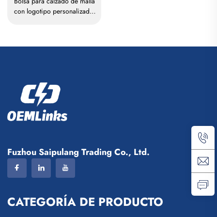
Bolsa para calzado de malla
con logotipo personalizado,
transpirable e impermeable;
bolsa para calzado con
impresión por sublimación,
para almacenamiento,
protección contra el polvo,
gimnasio, exterior, viajes y
deportes; bolsa para calzado
para hombre
Fuzhou Saipulang Trading Co., Ltd.
CATEGORÍA DE PRODUCTO