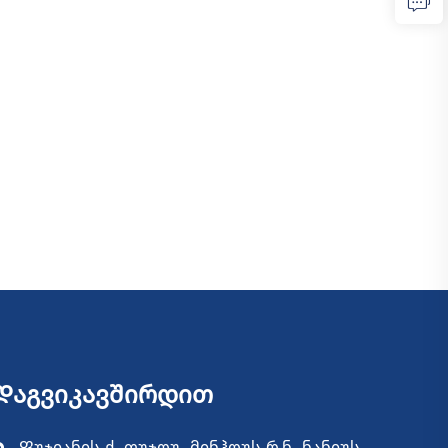
Დაგვიკავშირდით
Ფუჯიანის ქ. ფუჯოუ, მინჰოუს რ-ნ, ნანიუს