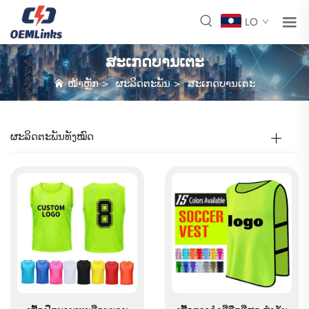
LO
ສະເກດບານເຕະ
ໜ້າຫຼັກ
>
ຜະລິດຕະພັນ
>
ສະເກດບານເຕະ
ຜະລິດຕະພັນທັງໝົດ