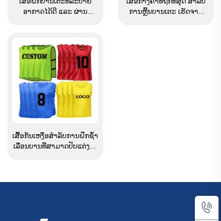
ເສື້ອຝຶກບານເຕະທີ່ລະບາຍ
ເສື້ອກາງຄຳທີ່ຖືກທີ່ສຸດ ສຳລັບ
ອາກາດໄດ້ດີ ແລະ ຜ່ານ
ການຫຼີ້ນບານເຕະ ເຮັດຈາກ
ຂະບວນການ sublimation
polyester 100% ເສື້ອຝຶກຊີ້ນ
ຕາມຄວາມຕ້ອງການ ເຊັ່ນ:
ແຂງທີ່ມີຮູ່ອາກາດ ແລະ ເສື້ອ
ເສື້ອຝຶກທີ່ເຮັດຈາກເນື້ອຜ້າ
ກາງຄຳສຳລັບການຫຼີ້ນບານເຕະ
mesh, ເສື້ອຝຶກຮູບສີ່ຫຼ່ຽມ
(bib), ແລະ ເສື້ອຝຶກຮູບເງິນ
(pennies)
ເສື້ອກັນເຫງື່ອສຳລັບການຝຶກຊ້ຳ
ເລື່ອນບານທີ່ສາມາດປັບແຕ່ງໄດ້
ຕາມຄວາມຕ້ອງການ, ເສື້ອກັນ
ເຫງື່ອສຳລັບການເລື່ອນບານ
(Pennies), ເສື້ອກັນເຫງື່ອທີ່ເຮັດ
ຈາກ polyester, ເສື້ອກັນເຫງື່ອທີ່
ເຮັດຈາກເນື້ອຜ້າ mesh ສຳລັບ
ການຝຶກຊ້ຳເລື່ອນບານ, ເສື້ອກັນ
ເຫງື່ອສຳລັບການເລື່ອນບານ