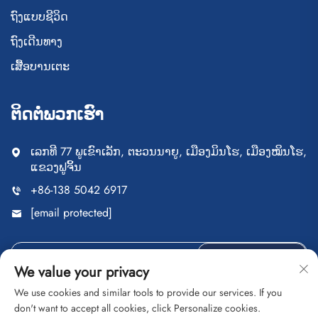
ຖົງແບບຊີວິດ
ຖົງເດີນທາງ
ເສື້ອບານເຕະ
ຕິດຕໍ່ພວກເຮົາ
ເລກທີ 77 ພູເຂົາເລັກ, ຕະວນນາຍູ, ເມືອງມິນໂຮ, ເມືອງໝິນໂຮ,
ແຂວງຟູຈິ້ນ
+86-138 5042 6917
[email protected]
ສົ່ງ
We value your privacy
We use cookies and similar tools to provide our services. If you
don't want to accept all cookies, click Personalize cookies.