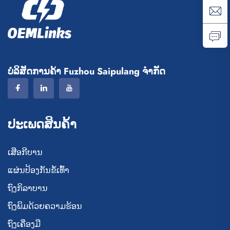
ບໍລິສັດການຄ້າ Fuzhou Saipulang ຈຳກັດ
ປະເພດສິນຄ້າ
ເສືອກີບານ
ແຜ່ນປ້ອງກັນຂໍ້ເທົ້າ
ຖົງກິລາບານ
ຖົງພິມດ້ວຍຄວາມຮ້ອນ
ຖົງເຄື່ອງມື