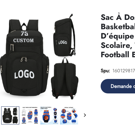
Sac À Do
Basketbal
D’équipe
Scolaire
Football 
16012981
Spu:
Demande 
renseigneme