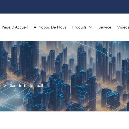
Page D'Accueil
À Propos De Nous
Produits
Service
Vidéo
le
>
Sac de basket-ball