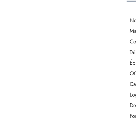
No
Ma
Co
Tai
Éc
Q
Ca
Lo
De
Fo