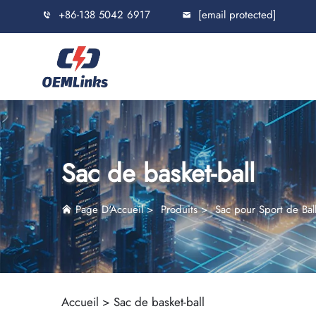
+86-138 5042 6917
[email protected]
Sac de basket-ball
Page D'Accueil
>
Produits
>
Sac pour Sport de Bal
Accueil >
Sac de basket-ball