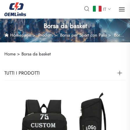
IT
Borsa da basket
Homepage
>
Prodotti
>
Borsa per Sport con Palla
>
Borsa da basket
Home >
Borsa da basket
TUTTI I PRODOTTI