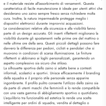
e il materiale resiste all'assorbimento di versamenti. Questa
caratteristica di facile manutenzione è ideale per utenti attivi che
desiderano uno zaino sempre fresco senza richiedere molta
cura. Inoltre, la natura impermeabile protegge meglio i
dispositivi elettronici durante improvvisi acquazzoni.
Le considerazioni relative alla sicurezza e alla visibilità fanno
parte di un design accurato. Gli inserti riflettenti migliorano la
visibilità durante gli spostamenti nelle prime ore del mattino o
nelle ultime ore della sera. Questi piccoli dettagli possono fare
davvero la differenza per pedoni, ciclisti e pendolari che si
muovono in condizioni di scarsa illuminazione. Le finiture
riflettenti si abbinano ai loghi personalizzati, garantendo un
aspetto complessivo sia sicuro che stiloso.
La silhouette sportiva dello zaino si adatta bene a contesti
informali, scolastici e sportivi. Unisce efficacemente il branding
della squadra e il proprio stile personale senza apparire
ingombrante. Il profilo pulito consente l’utilizzo dello zaino sia
da parte di utenti maschi che femminili e lo rende compatibile
con una vasta gamma di abbigliamento sportivo o quotidiano.
L’equilibrio tra funzionalità ed estetica lo rende una scelta
intelligente per ordini di squadra, vendita al dettaglio o