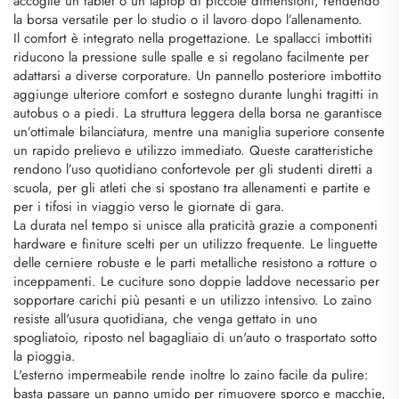
accoglie un tablet o un laptop di piccole dimensioni, rendendo
la borsa versatile per lo studio o il lavoro dopo l’allenamento.
Il comfort è integrato nella progettazione. Le spallacci imbottiti
riducono la pressione sulle spalle e si regolano facilmente per
adattarsi a diverse corporature. Un pannello posteriore imbottito
aggiunge ulteriore comfort e sostegno durante lunghi tragitti in
autobus o a piedi. La struttura leggera della borsa ne garantisce
un’ottimale bilanciatura, mentre una maniglia superiore consente
un rapido prelievo e utilizzo immediato. Queste caratteristiche
rendono l’uso quotidiano confortevole per gli studenti diretti a
scuola, per gli atleti che si spostano tra allenamenti e partite e
per i tifosi in viaggio verso le giornate di gara.
La durata nel tempo si unisce alla praticità grazie a componenti
hardware e finiture scelti per un utilizzo frequente. Le linguette
delle cerniere robuste e le parti metalliche resistono a rotture o
inceppamenti. Le cuciture sono doppie laddove necessario per
sopportare carichi più pesanti e un utilizzo intensivo. Lo zaino
resiste all'usura quotidiana, che venga gettato in uno
spogliatoio, riposto nel bagagliaio di un'auto o trasportato sotto
la pioggia.
L'esterno impermeabile rende inoltre lo zaino facile da pulire:
basta passare un panno umido per rimuovere sporco e macchie,