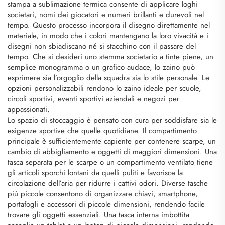
stampa a sublimazione termica consente di applicare loghi
societari, nomi dei giocatori e numeri brillanti e durevoli nel
tempo. Questo processo incorpora il disegno direttamente nel
materiale, in modo che i colori mantengano la loro vivacità e i
disegni non sbiadiscano né si stacchino con il passare del
tempo. Che si desideri uno stemma societario a tinte piene, un
semplice monogramma o un grafico audace, lo zaino può
esprimere sia l’orgoglio della squadra sia lo stile personale. Le
opzioni personalizzabili rendono lo zaino ideale per scuole,
circoli sportivi, eventi sportivi aziendali e negozi per
appassionati.
Lo spazio di stoccaggio è pensato con cura per soddisfare sia le
esigenze sportive che quelle quotidiane. Il compartimento
principale è sufficientemente capiente per contenere scarpe, un
cambio di abbigliamento e oggetti di maggiori dimensioni. Una
tasca separata per le scarpe o un compartimento ventilato tiene
gli articoli sporchi lontani da quelli puliti e favorisce la
circolazione dell’aria per ridurre i cattivi odori. Diverse tasche
più piccole consentono di organizzare chiavi, smartphone,
portafogli e accessori di piccole dimensioni, rendendo facile
trovare gli oggetti essenziali. Una tasca interna imbottita