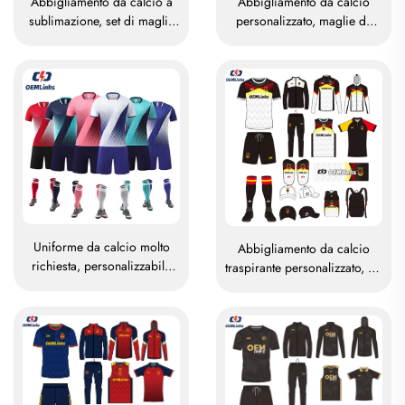
Abbigliamento da calcio a
Abbigliamento da calcio
sublimazione, set di maglie
personalizzato, maglie da
da calcio per allenamento
calcio, kit uniforme per la
maschile, abbigliamento
Thailandia, tuta da calcio,
sportivo da calcio
maglie da calcio sublimati,
personalizzato, uniforme per
abbigliamento da calcio
squadre di calcio
Uniforme da calcio molto
Abbigliamento da calcio
richiesta, personalizzabile
traspirante personalizzato, set
con stampa a sublimazione
completo di uniformi da
completa
calcio, maglietta da calcio,
set di uniformi, maglie da
calcio sublimati