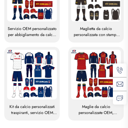
Servizio OEM personalizzato
Maglietta da calcio
per abbigliamento da calcio
personalizzata con stampa
traspirante, kit da calcio
sublimatica, maglia per
personalizzati, maglie da
squadra di calcio, t-shirt da
calcio, magliette da calcio,
calcio, divisa da calcio,
divise da calcio, maglie da
maglia da calcio,
calcio sublimate
abbigliamento da calcio,
maglia da calcio
Kit da calcio personalizzati
Maglie da calcio
traspiranti, servizio OEM
personalizzate OEM,
personalizzato, maglie da
traspiranti e stampate a
calcio personalizzate, divise
sublimazione, maglie da