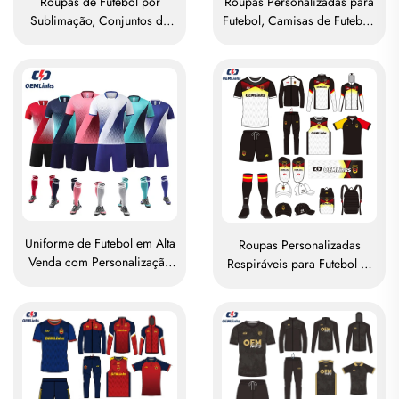
Roupas de Futebol por
Roupas Personalizadas para
Sublimação, Conjuntos de
Futebol, Camisas de Futebol,
Camisetas de Futebol para
Conjunto de Uniformes para
Treino Masculino, Vestuário
a Tailândia, Macacão
Esportivo de Futebol
Esportivo para Futebol,
Personalizado, Uniforme de
Camisas de Futebol com
Equipe de Futebol
Sublimação
Uniforme de Futebol em Alta
Roupas Personalizadas
Venda com Personalização
Respiráveis para Futebol —
Completa por Sublimação
Conjunto Completo de
Uniformes, Camisetas de
Futebol, Conjuntos de
Uniformes, Camisas de
Futebol com Sublimação