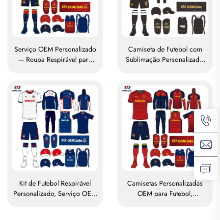
Serviço OEM Personalizado
Camiseta de Futebol com
— Roupa Respirável para
Sublimação Personalizada,
Futebol — Kit Personalizado
Camisa de Equipe de
para Futebol — Camisas
Futebol, Camisetas,
Personalizadas para Futebol
Uniforme de Futebol, Camisa
— Camisetas Uniforme para
de Futebol, Vestuário de
Futebol — Camisa para
Futebol, Camisa de Futebol
Futebol com Sublimação
Kit de Futebol Respirável
Camisetas Personalizadas
Personalizado, Serviço OEM
OEM para Futebol,
para Camisetas de Futebol,
Camisetas de Futebol
Uniformes de Futebol,
Sublimadas e Respiráveis,