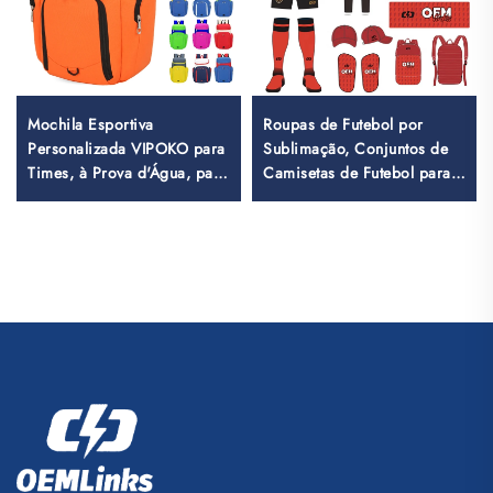
Mochila Esportiva
Roupas de Futebol por
Personalizada VIPOKO para
Sublimação, Conjuntos de
Times, à Prova d'Água, para
Camisetas de Futebol para
Basquete, com Logotipo,
Treino Masculino, Vestuário
Mochila Casual para
Esportivo de Futebol
Basquete, Mochila de
Personalizado, Uniforme de
Viagem para Basquete
Equipe de Futebol