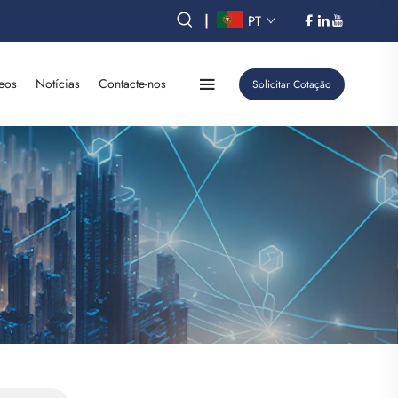
|
PT
eos
Notícias
Contacte-nos
Solicitar Cotação