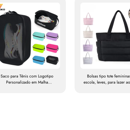
Saco para Tênis com Logotipo
Bolsas tipo tote feminina
Personalizado em Malha
escola, leves, para lazer ao
Respirável, à Prova d'Água, para
e viagens; bolsa tipo tot
Sublimação — Saco de
para uso profissiona
rmazenamento e Proteção contra
impermeável, em polié
oeira para Academia, Ambientes
Externos, Viagens e Esportes —
Saco para Tênis Masculino