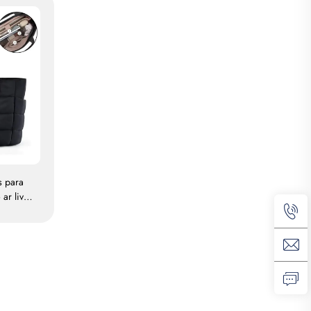
s para
 ar livre
e macia
l,
ster