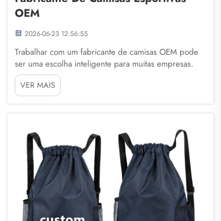
OEM
2026-06-23 12:56:55
Trabalhar com um fabricante de camisas OEM pode
ser uma escolha inteligente para muitas empresas.
OEM significa Fabricante de Equipamento Original.
VER MAIS
Isso significa que eles produzem produtos para
outras marcas. Ao escolher uma empresa como a
Fuzhou Saipulang Trading, você obtém uma parte...