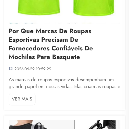
Por Que Marcas De Roupas
Esportivas Precisam De
Fornecedores Confiáveis De
Mochilas Para Basquete
2026-06-29 10:59:29
As marcas de roupas esportivas desempenham um
grande papel em nossas vidas. Elas criam as roupas e
os equipamentos que usamos ao praticar esportes,
VER MAIS
fazer exercícios ou simplesmente passar o tempo com
amigos. Uma parte importante disso são as mochilas
de basquete. Essas mochilas ajudam os jogadores a
transportar seu equipamento, seus tênis, ...