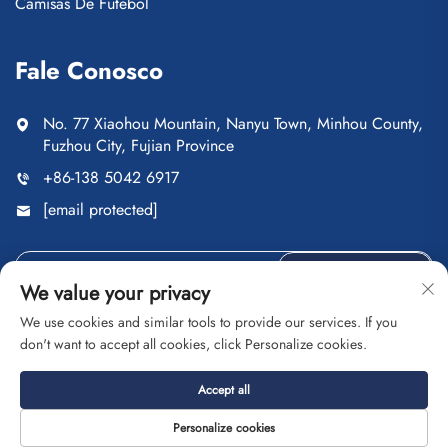
Camisas De Futebol
Fale Conosco
No. 77 Xiaohou Mountain, Nanyu Town, Minhou County,
Fuzhou City, Fujian Province
+86-138 5042 6917
[email protected]
ENVIAR
We value your privacy
We use cookies and similar tools to provide our services. If you
don't want to accept all cookies, click Personalize cookies.
Direitos autorais © Fuzhou Saipulang Trading Co., Ltd. Todos
Accept all
os direitos reservados
Política de Privacidade
BLOG
Personalize cookies
Sobre
CONTATO
Serviço