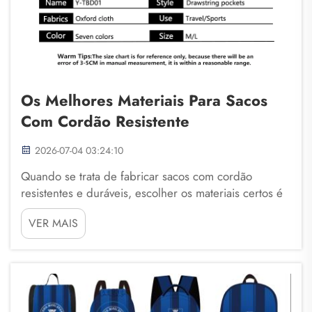
Os Melhores Materiais Para Sacos
Com Cordão Resistente
2026-07-04 03:24:10
Quando se trata de fabricar sacos com cordão
resistentes e duráveis, escolher os materiais certos é
extremamente importante. Esses sacos são excelentes
VER MAIS
para transportar itens como roupas de academia,
livros ou brinquedos, mas precisam ser feitos de
materiais resistentes para durar muito tempo. ...