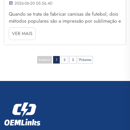
2026-06-20 05:56:40
Quando se trata de fabricar camisas de futebol, dois
métodos populares são a impressão por sublimação e
a serigrafia. Ambos os métodos possuem
VER MAIS
características próprias. Escolher o método certo é
fundamental para sua equipe de futebol. Na Fuzhou
Saipulang Trading, ajudamos equipes ...
Anterior
1
2
3
Próximo