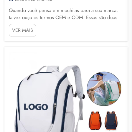
Quando você pensa em mochilas para a sua marca,
talvez ouça os termos OEM e ODM. Essas são duas
maneiras de produzir mochilas com o seu logotipo.
VER MAIS
OEM significa Fabricante de Equipamentos Originais.
Isso significa que você fornece um design a uma
empresa, e ela o produz...