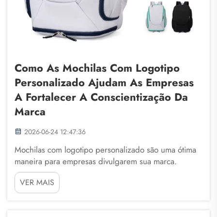
Como As Mochilas Com Logotipo
Personalizado Ajudam As Empresas
A Fortalecer A Conscientização Da
Marca
2026-06-24 12:47:36
Mochilas com logotipo personalizado são uma ótima
maneira para empresas divulgarem sua marca.
Quando as pessoas veem uma mochila com um
VER MAIS
logotipo, isso as lembra da marca. Isso é importante
porque uma mochila de viagem ajuda os clientes a
lembrarem-se de uma empresa quando pensam...