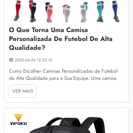
O Que Torna Uma Camisa
Personalizada De Futebol De Alta
Qualidade?
2026-06-26 12:25:15
Como Escolher Camisas Personalizadas de Futebol
de Alta Qualidade para a Sua Equipe. Uma camisa
esportiva de alta qualidade pode melhorar
VER MAIS
significativamente a aparência, o conforto e a
confiança de uma equipe em campo. Seja para
clubes amadores, equipes escolares ou organizações
profissionais, se...