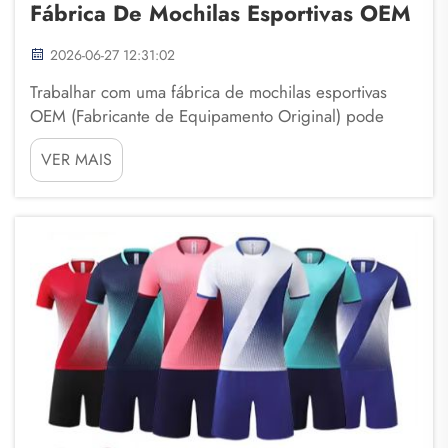
Fábrica De Mochilas Esportivas OEM
2026-06-27 12:31:02
Trabalhar com uma fábrica de mochilas esportivas
OEM (Fabricante de Equipamento Original) pode
trazer muitas vantagens para empresas. A Fuzhou
VER MAIS
Saipulang Trading é uma empresa especializada
nesse segmento. Ao estabelecer uma parceria com
uma fábrica de mochilas esportivas como a nossa,
você pode obter altos...