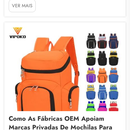
VER MAIS
sacos personalizados não são apenas úteis para
transportar objetos, mas também ajudam a fortalecer
uma marca. Ao optar por trabalhar com uma empresa
OEM (Origem...
Como As Fábricas OEM Apoiam
Marcas Privadas De Mochilas Para