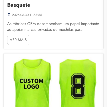
Basquete
2026-06-30 11:53:55
As fábricas OEM desempenham um papel importante
ao apoiar marcas privadas de mochilas para
basquete. Essas fábricas produzem mochilas para
VER MAIS
diferentes marcas sem colocar sua própria marca
nelas. Isso significa que empresas como a Fuzhou
Saipulang Trading podem criar suas próprias
mochilas exclusivas ...