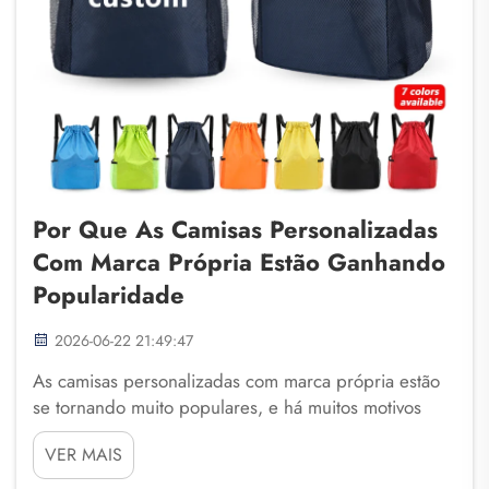
Por Que As Camisas Personalizadas
Com Marca Própria Estão Ganhando
Popularidade
2026-06-22 21:49:47
As camisas personalizadas com marca própria estão
se tornando muito populares, e há muitos motivos
para isso. As pessoas desejam estilos exclusivos que
VER MAIS
representem suas equipes, escolas ou marcas
pessoais. Empresas como a Fuzhou Saipulang