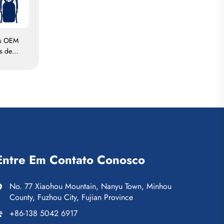
as OEM
s de
iráveis,
utebol,
misetas
adas
Entre Em Contato Conosco
No. 77 Xiaohou Mountain, Nanyu Town, Minhou
County, Fuzhou City, Fujian Province
+86-138 5042 6917