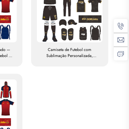
zado —
Camiseta de Futebol com
tebol —
Sublimação Personalizada,
tebol —
Camisa de Equipe de Futebol,
 para
Camisetas, Uniforme de Futebol,
iforme
Camisa de Futebol, Vestuário de
 para
Futebol, Camisa de Futebol
ção