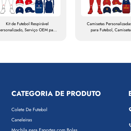
Kit de Futebol Respirável
Camisetas Personalizad
ersonalizado, Serviço OEM para
para Futebol, Camiseta
Camisetas de Futebol, Uniformes
Futebol Sublimadas e Resp
de Futebol, Conjuntos de
Camisetas de Equipe de F
amisetas de Futebol Sublimadas
Roupas para Futebol, Ca
de Futebol Personaliz
CATEGORIA DE PRODUTO
Colete De Futebol
Caneleiras
Mochila para Esportes com Bolas