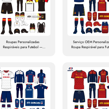
Roupas Personalizadas
Serviço OEM Personali
Respiráveis para Futebol —
Roupa Respirável para Fu
onjunto Completo de Uniformes,
Kit Personalizado para Fu
Camisetas de Futebol, Conjuntos
Camisas Personalizadas
e Uniformes, Camisas de Futebol
Futebol — Camisetas Un
com Sublimação
para Futebol — Camisa
Futebol com Sublima