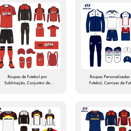
Roupas de Futebol por
Roupas Personalizadas
Sublimação, Conjuntos de
Futebol, Camisas de Fut
amisetas de Futebol para Treino
Conjunto de Uniformes 
asculino, Vestuário Esportivo de
Tailândia, Macacão Esport
Futebol Personalizado, Uniforme
Futebol, Camisas de Fute
de Equipe de Futebol
Sublimação