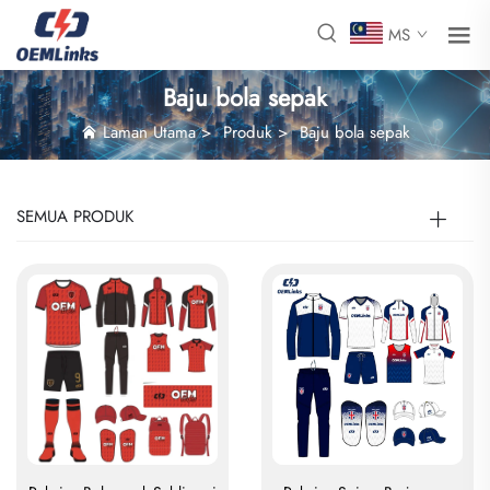
MS
Baju bola sepak
Laman Utama
>
Produk
>
Baju bola sepak
SEMUA PRODUK