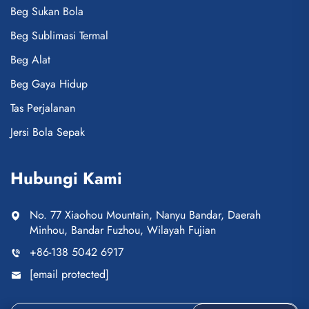
Beg Sukan Bola
Beg Sublimasi Termal
Beg Alat
Beg Gaya Hidup
Tas Perjalanan
Jersi Bola Sepak
Hubungi Kami
No. 77 Xiaohou Mountain, Nanyu Bandar, Daerah
Minhou, Bandar Fuzhou, Wilayah Fujian
+86-138 5042 6917
[email protected]