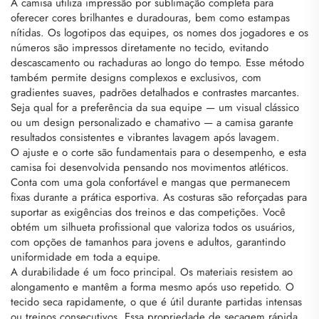
A camisa utiliza impressão por sublimação completa para
oferecer cores brilhantes e duradouras, bem como estampas
nítidas. Os logotipos das equipes, os nomes dos jogadores e os
números são impressos diretamente no tecido, evitando
descascamento ou rachaduras ao longo do tempo. Esse método
também permite designs complexos e exclusivos, com
gradientes suaves, padrões detalhados e contrastes marcantes.
Seja qual for a preferência da sua equipe — um visual clássico
ou um design personalizado e chamativo — a camisa garante
resultados consistentes e vibrantes lavagem após lavagem.
O ajuste e o corte são fundamentais para o desempenho, e esta
camisa foi desenvolvida pensando nos movimentos atléticos.
Conta com uma gola confortável e mangas que permanecem
fixas durante a prática esportiva. As costuras são reforçadas para
suportar as exigências dos treinos e das competições. Você
obtém um silhueta profissional que valoriza todos os usuários,
com opções de tamanhos para jovens e adultos, garantindo
uniformidade em toda a equipe.
A durabilidade é um foco principal. Os materiais resistem ao
alongamento e mantêm a forma mesmo após uso repetido. O
tecido seca rapidamente, o que é útil durante partidas intensas
ou treinos consecutivos. Essa propriedade de secagem rápida