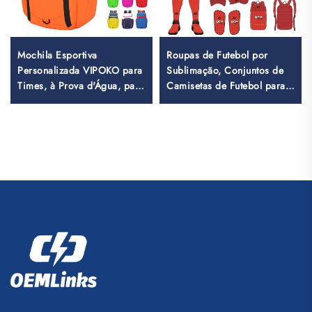
Mochila Esportiva
Roupas de Futebol por
Personalizada VIPOKO para
Sublimação, Conjuntos de
Times, à Prova d'Água, para
Camisetas de Futebol para
Basquete, com Logotipo,
Treino Masculino, Vestuário
Mochila Casual para
Esportivo de Futebol
Basquete, Mochila de
Personalizado, Uniforme de
Viagem para Basquete
Equipe de Futebol