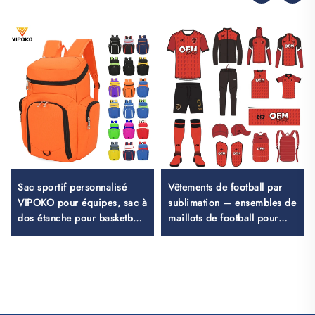
Sac sportif personnalisé
Vêtements de football par
VIPOKO pour équipes, sac à
sublimation — ensembles de
dos étanche pour basketball
maillots de football pour
avec logo, sac sportif
entraînement masculin,
décontracté pour basketball,
sportswear de football
sac de voyage pour
personnalisé, uniforme
basketball
d'équipe de football