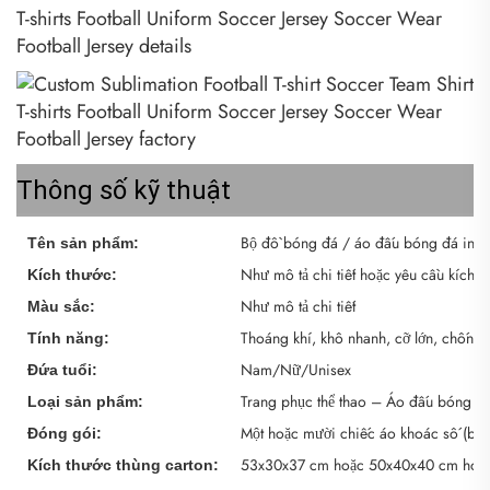
Thông số kỹ thuật
Bộ đồ bóng đá / áo đấu bóng đá in ch
Tên sản phẩm:
Như mô tả chi tiết hoặc yêu cầu kích t
Kích thước:
Như mô tả chi tiết
Màu sắc:
Thoáng khí, khô nhanh, cỡ lớn, chống x
Tính năng:
Nam/Nữ/Unisex
Đứa tuổi:
Trang phục thể thao – Áo đấu bóng 
Loại sản phẩm:
Một hoặc mười chiếc áo khoác số (bib) 
Đóng gói:
53x30x37 cm hoặc 50x40x40 cm hoặ
Kích thước thùng carton: