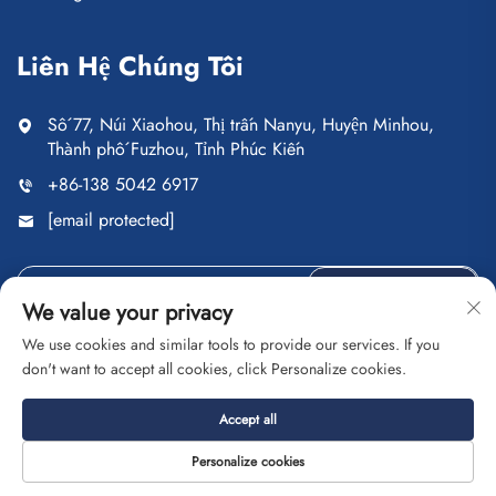
Liên Hệ Chúng Tôi
Số 77, Núi Xiaohou, Thị trấn Nanyu, Huyện Minhou,
Thành phố Fuzhou, Tỉnh Phúc Kiến
+86-138 5042 6917
[email protected]
Gửi
We value your privacy
We use cookies and similar tools to provide our services. If you
don't want to accept all cookies, click Personalize cookies.
Bản quyền © Công ty TNHH Thương mại Fuzhou Saipulang.
Accept all
Mọi quyền được bảo lưu.
Chính sách Bảo mật
BLOG
Personalize cookies
Giới thiệu
Liên hệ
Dịch vụ