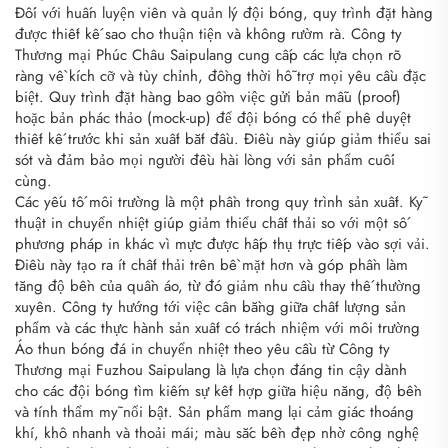
Đối với huấn luyện viên và quản lý đội bóng, quy trình đặt hàng
được thiết kế sao cho thuận tiện và không rườm rà. Công ty
Thương mại Phúc Châu Saipulang cung cấp các lựa chọn rõ
ràng về kích cỡ và tùy chỉnh, đồng thời hỗ trợ mọi yêu cầu đặc
biệt. Quy trình đặt hàng bao gồm việc gửi bản mẫu (proof)
hoặc bản phác thảo (mock-up) để đội bóng có thể phê duyệt
thiết kế trước khi sản xuất bắt đầu. Điều này giúp giảm thiểu sai
sót và đảm bảo mọi người đều hài lòng với sản phẩm cuối
cùng.
Các yếu tố môi trường là một phần trong quy trình sản xuất. Kỹ
thuật in chuyển nhiệt giúp giảm thiểu chất thải so với một số
phương pháp in khác vì mực được hấp thụ trực tiếp vào sợi vải.
Điều này tạo ra ít chất thải trên bề mặt hơn và góp phần làm
tăng độ bền của quần áo, từ đó giảm nhu cầu thay thế thường
xuyên. Công ty hướng tới việc cân bằng giữa chất lượng sản
phẩm và các thực hành sản xuất có trách nhiệm với môi trường
Áo thun bóng đá in chuyển nhiệt theo yêu cầu từ Công ty
Thương mại Fuzhou Saipulang là lựa chọn đáng tin cậy dành
cho các đội bóng tìm kiếm sự kết hợp giữa hiệu năng, độ bền
và tính thẩm mỹ nổi bật. Sản phẩm mang lại cảm giác thoáng
khí, khô nhanh và thoải mái; màu sắc bền đẹp nhờ công nghệ