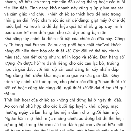
nhanh, rất hữu ích trong các trận đấu căng thẳng hoặc các buổi
tập liên tiếp. Tính năng khô nhanh này cũng giúp giảm ma sát
và cảm giác khó chịu, khiến chiếc áo thích hợp để mặc trong
thời gian dài. Việc chăm sóc áo rất dễ dàng: giặt máy ở chế độ
nước lạnh và treo khô để đạt hiệu quả tốt nhất, giúp quy trình
bảo quản trở nên đơn giản cho các đội bóng bận rộn.
Khả năng tùy chỉnh là điểm nổi bật của chiếc áo đấu này. Công
ty Thương mại Fuzhou Saipulang phối hợp chặt chẽ với khách
hàng để hiện thực hóa các thiết kế. Các đội có thể tùy chỉnh
màu sắc, họa tiết cũng như vị trí in logo và số áo. Đơn hàng số
lượng lớn được hỗ trợ dành riêng cho các câu lạc bộ, trường
học và giải đấu, với tiến độ sản xuất đáng tin cậy nhằm đáp
ứng đúng thời điểm khai mạc mùa giải và các giải đấu. Quy
trình tùy chỉnh rất trực quan, cho phép các đội gửi bản thiết kế
sẵn có hoặc cộng tác cùng đội ngũ thiết kế để đạt được kết quả
tối ưu.
Tính linh hoạt của chiếc áo không chỉ dừng lại ở ngày thi đấu.
Áo còn rất phù hợp cho các buổi tập luyện, khởi động, mặc
thường ngày và làm hàng lưu niệm dành cho người hâm mộ.
Người hâm mộ thích mặc những chiếc áo đồng bộ để thể hiện
sự ủng hộ, trong khi các cầu thủ đánh giá cao việc sở hữu một
bộ trang phục vừa thoải mái khi mặc, vừa trông chuyên nghiệp.