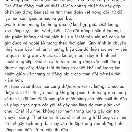
Đặc điểm đồng nhất về thiết kế của những chiếc áo này góp
phần xây dựng bản sắc và tinh thần đoàn kết trong đội, từ đó
tạo nên cảm giác tự hào và gắn bó.
Giá trị được mang lại thông qua sự kết hợp giữa chất lượng,
khả năng tùy chỉnh và độ bền. Các đội bóng nhận được một
sản phẩm không chỉ thể hiện hiệu suất tốt trên sân mà còn luôn
giữ được vẻ ngoài ấn tượng theo thời gian. Quy trình in chuyển
nhiệt đảm bảo hình ảnh thương hiệu của đội luôn sắc nét — yếu
tố quan trọng đối với các câu lạc bộ muốn duy trì hình ảnh
chuyên nghiệp. Giá cả cạnh tranh tương xứng với chất lượng
được cung cấp, đồng thời thường có chiết khấu số lượng lớn
nhằm giúp việc trang bị đồng phục cho toàn đội trở nên tiết
kiệm hơn.
An toàn và sự thoải mái cũng được xem xét kỹ lưỡng. Chiếc áo
được làm từ chất liệu thoáng khí giúp giảm tình trạng quá nóng
và tích tụ độ ẩm. Điều này góp phần nâng cao hiệu suất thi đấu
và giúp ngăn ngừa các yếu tố gây xao lãng do cảm giác khó
chịu. Chất liệu nhẹ, không tạo thêm trọng lượng gây cản trở
chuyển động. Thiết kế tránh các chi tiết trang trí không cần thiết
có thể gây kích ứng da, thay vào đó tập trung vào những tính
năng thực tiễn hỗ trợ việc thi đấu.