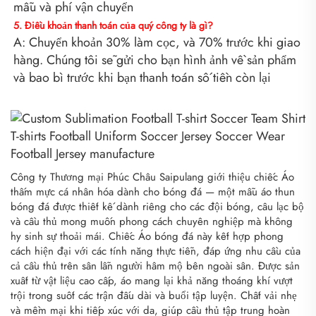
mẫu và phí vận chuyển 
5. Điều khoản thanh toán của quý công ty là gì? 
A: Chuyển khoản 30% làm cọc, và 70% trước khi giao 
hàng. Chúng tôi sẽ gửi cho bạn hình ảnh về sản phẩm 
và bao bì trước khi bạn thanh toán số tiền còn lại 
Công ty Thương mại Phúc Châu Saipulang giới thiệu chiếc Áo
thấm mực cá nhân hóa dành cho bóng đá — một mẫu áo thun
bóng đá được thiết kế dành riêng cho các đội bóng, câu lạc bộ
và cầu thủ mong muốn phong cách chuyên nghiệp mà không
hy sinh sự thoải mái. Chiếc Áo bóng đá này kết hợp phong
cách hiện đại với các tính năng thực tiễn, đáp ứng nhu cầu của
cả cầu thủ trên sân lẫn người hâm mộ bên ngoài sân. Được sản
xuất từ vật liệu cao cấp, áo mang lại khả năng thoáng khí vượt
trội trong suốt các trận đấu dài và buổi tập luyện. Chất vải nhẹ
và mềm mại khi tiếp xúc với da, giúp cầu thủ tập trung hoàn