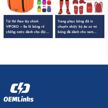
Túi thể thao tùy chỉnh
Trang phục bóng đá in
VIPOKO – Ba lô bóng rổ
chuyển nhiệt; bộ áo sơ mi
chống nước dành cho đội
bóng đá dành cho nam
nhóm, có in logo, túi thể
dùng trong luyện tập; trang
thao bóng rổ thường ngày,
phục thể thao bóng đá tùy
túi bóng rổ du lịch
chỉnh; đồng phục đội bóng
đá