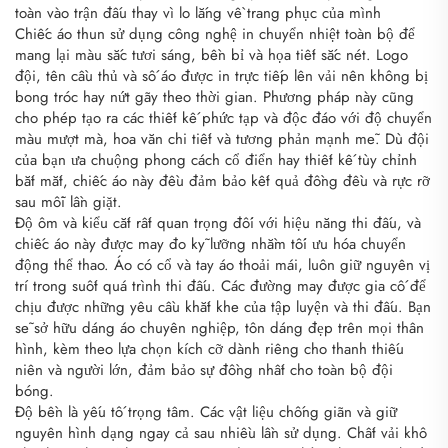
toàn vào trận đấu thay vì lo lắng về trang phục của mình
Chiếc áo thun sử dụng công nghệ in chuyển nhiệt toàn bộ để
mang lại màu sắc tươi sáng, bền bỉ và họa tiết sắc nét. Logo
đội, tên cầu thủ và số áo được in trực tiếp lên vải nên không bị
bong tróc hay nứt gãy theo thời gian. Phương pháp này cũng
cho phép tạo ra các thiết kế phức tạp và độc đáo với độ chuyển
màu mượt mà, hoa văn chi tiết và tương phản mạnh mẽ. Dù đội
của bạn ưa chuộng phong cách cổ điển hay thiết kế tùy chỉnh
bắt mắt, chiếc áo này đều đảm bảo kết quả đồng đều và rực rỡ
sau mỗi lần giặt.
Độ ôm và kiểu cắt rất quan trọng đối với hiệu năng thi đấu, và
chiếc áo này được may đo kỹ lưỡng nhằm tối ưu hóa chuyển
động thể thao. Áo có cổ và tay áo thoải mái, luôn giữ nguyên vị
trí trong suốt quá trình thi đấu. Các đường may được gia cố để
chịu được những yêu cầu khắt khe của tập luyện và thi đấu. Bạn
sẽ sở hữu dáng áo chuyên nghiệp, tôn dáng đẹp trên mọi thân
hình, kèm theo lựa chọn kích cỡ dành riêng cho thanh thiếu
niên và người lớn, đảm bảo sự đồng nhất cho toàn bộ đội
bóng.
Độ bền là yếu tố trọng tâm. Các vật liệu chống giãn và giữ
nguyên hình dạng ngay cả sau nhiều lần sử dụng. Chất vải khô