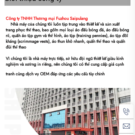
Công ty TNHH Thương mại Fuzhou Saipulang 
Nhà máy của chúng tôi luôn tập trung vào thiết kế và sản xuất 
trang phục thể thao, bao gồm mọi loại áo đấu bóng đá, áo đấu bóng 
rổ, quần áo tập gym và thể hình, áo tập (training pennies), áo tập đối 
kháng (scrimmage vests), áo thun khô nhanh, quần thể thao và quần 
đùi thể thao 
Vì chúng tôi là nhà máy trực tiếp, sở hữu đội ngũ thiết kế giàu kinh 
nghiệm và xưởng in riêng, nên chúng tôi có thể cung cấp giá cạnh 
tranh cùng dịch vụ OEM đáp ứng các yêu cầu tùy chỉnh 