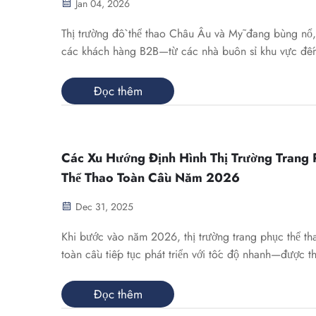
Jan 04, 2026
Thị trường đồ thể thao Châu Âu và Mỹ đang bùng nổ,
các khách hàng B2B—từ các nhà buôn sỉ khu vực đế
câu lạc bộ thể thao quốc gia—đang tìm kiếm các nh
cấp không chỉ cung cấp sản phẩm tuyệt vời, mà còn
Đọc thêm
đến trải nghiệm chuỗi cung ứng trơn tru. Là một đơn v
chuyên biệt...
Các Xu Hướng Định Hình Thị Trường Trang 
Thể Thao Toàn Cầu Năm 2026
Dec 31, 2025
Khi bước vào năm 2026, thị trường trang phục thể th
toàn cầu tiếp tục phát triển với tốc độ nhanh—được t
bởi đổi mới, tính bền vững và những kỳ vọng ngày c
thay đổi của người tiêu dùng. Đối với các khách hàn
Đọc thêm
sỉ và chủ thương hiệu chuyên về trang phục hiệu suất 