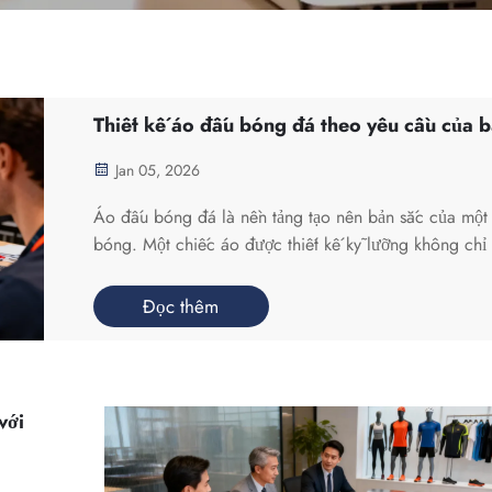
Thiết kế áo đấu bóng đá theo yêu cầu của 
Jan 05, 2026
Áo đấu bóng đá là nền tảng tạo nên bản sắc của một
bóng. Một chiếc áo được thiết kế kỹ lưỡng không chỉ 
dậy tinh thần thi đấu cho các cầu thủ và gây tiếng va
với người hâm mộ, mà còn thúc đẩy tinh thần đoàn kế
Đọc thêm
niềm tự hào mạnh mẽ. Nếu bạn đang háo hức thiết k
riêng chiếc áo đấu bóng đá của mình...
với