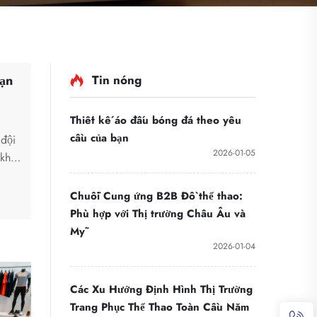
Tin nóng
bạn
Thiết kế áo đấu bóng đá theo yêu
cầu của bạn
 đội
2026-01-05
khơi
ng
t và
Chuỗi Cung ứng B2B Đồ thể thao:
ế
Phù hợp với Thị trường Châu Âu và
Mỹ
2026-01-04
Các Xu Hướng Định Hình Thị Trường
Trang Phục Thể Thao Toàn Cầu Năm