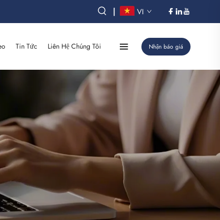
|
VI
eo
Tin Tức
Liên Hệ Chúng Tôi
Nhận báo giá