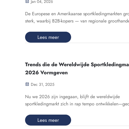
Jan 04, 2026
De Europese en Amerikaanse sportkledingmarkten gr
sterk, waarbij B2B-kopers — van regionale groothande
nationale sportclubs — leveranciers zoeken die niet a
uitstekende producten bieden, maar ook een naadloz
Lees meer
ervaring binnen de leveringsketen. Als toegewijd...
Trends die de Wereldwijde Sportkledingmar
2026 Vormgeven
Dec 31, 2025
Nu we 2026 zijn ingegaan, blijft de wereldwijde
sportkledingmarkt zich in rap tempo ontwikkelen—ge
door innovatie, duurzaamheid en veranderende
consumentenverwachtingen. Voor B2B-kopers en
Lees meer
merkeigenaren die gespecialiseerd zijn in prestatiekle