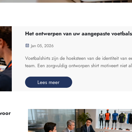
Het ontwerpen van uw aangepaste voetbals
Jan 05, 2026
Voetbalshirts zijn de hoeksteen van de identiteit van e
team. Een zorgvuldig ontworpen shirt motiveert niet a
de spelers en spreekt fans aan, maar bevordert ook e
sterke gevoelens van eenheid en trots. Als u graag uw
Lees meer
eigen voetbalsh...
 voor