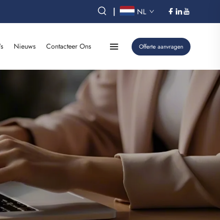
|
NL
's
Nieuws
Contacteer Ons
Offerte aanvragen