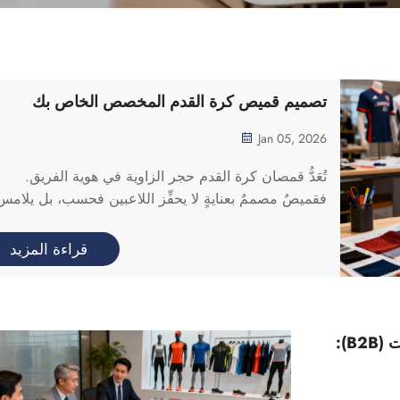
تصميم قميص كرة القدم المخصص الخاص بك
Jan 05, 2026
تُعَدُّ قمصان كرة القدم حجر الزاوية في هوية الفريق.
فقميصٌ مصممٌ بعنايةٍ لا يحفِّز اللاعبين فحسب، بل يلامس
أيضًا مشاعر الجماهير، ويُعزِّز شعورًا قويًّا بالوحدة والفخر.
وإذا كنت ترغب في تصميم قميص كرة القدم الخاص بك..
قراءة المزيد
سلسلة توريد الملابس الرياضية للشركات (B2B):