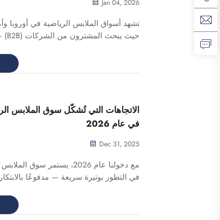
Jan 04, 2026
تشهد أسواق الملابس الرياضية في أوروبا وأمريك
حيث يبح
الجملة الإقليميين وصولاً إلى النوادي الرياض
موردين يقدمون ليس فقط منتجات ممتازة، بل
ق
سلسة في سلسلة التوريد. وبصفتنا موردًا مت
الاتجاهات التي تُشكّل سوق الملابس الري
في عام 2026
Dec 31, 2025
مع دخولنا عام 2026، يستمر سوق ا
في التطور بوتيرة سريعة — مدفوعًا بالابتكار
والتغيرات في توقعات المستهلكين. بالنسبة
الشركات والمالكين للعلامات التجارية الم
ق
الأداء العالي، وملابس الفرق، إلخ...