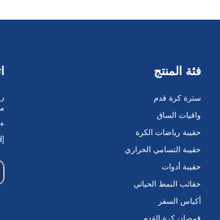
فئة المنتج
ا
سترة كرة قدم
مد
واقيات الساق
86-138 5042 6917
حقيبة رياضات الكرة
[email protected]
حقيبة التسامي الحراري
حقيبة أدوات
حقائب النمط الحياتي
أكياس السفر
قمصان كرة القدم