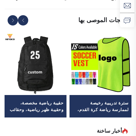
المنتجات الموصى بها
سترة تدريبية رخيصة
حقيبة رياضية مخصصة،
لممارسة رياضة كرة القدم،
وحقيبة ظهر رياضية، وحقائب
مصنوعة بالكامل من
مدرسية، وحقائب سفر،
البوليستر بنسبة 100٪، ذات
وحقائب ظهر للتنزه في
تصميم شبكي، وتُستخدم
الطبيعة، وحقائب ظهر للعب
أخبار ساخنة