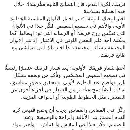
فريقك لكرة القدم، فإن النصائح التالية ستُرشدك خلال
هذه العملية بسلاسة.
اختر لوحتك اللونية: يُعتبر اختيار الألوان المناسبة الخطوة
الأولى والأهم في تصميم القميص. فكّر جيدًا في الألوان
التي تعكس روح فريقك أو الرسالة التي تود إيصالها. كما
يمكنك أخذ علم النفس اللوني في الاعتبار؛ إذ تثير الألوان
المختلفة مشاعر مختلفة، لذا اختر تلك التي تتماشى مع
طابع فريقك.
أعطِ شعار فريقك الأولوية: يُعَد شعار فريقك عنصرًا رئيسيًّا
في تصميم القميص المخصّص. وتأكد من وضعه بشكل
بارز وواضحٍ عند النظرة الأولى. ولتحقيق مظهرٍ متناسق،
يمكنك أيضًا دمج عناصر من الشعار في أجزاء أخرى من
القميص، مثل الخطوط الطولية أو الحواف المزينة.
ركّز على المقاس والقماش: يجب أن يجمع قميص كرة
القدم الممتاز بين الأناقة والراحة والوظيفية. وعند
التصميم، فكّر جيدًا في المقاس والقماش— واختر مواد