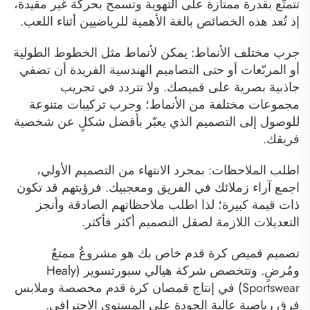
تتمتّع بقدرة ممتازة على التهوية وتسمح بحركة غير مقيدة،
إذ تُعد هذه الخصائص بالغة الأهمية للرياضيين أثناء اللعب.
جرب مختلف الأنماط: يمكن لأنماط مثل الخطوط الطولية
أو المربّعات أو حتى التصاميم الهندسية الفريدة أن تضفي
جاذبية بصرية على قميصك. ولا تتردد في تجريب
مجموعات مختلفة من الأنماط؛ وجرب تركيبات متنوعة
للوصول إلى التصميم الذي يعبّر بأفضل شكلٍ عن شخصية
فريقك.
اطلب الملاحظات: بمجرد الانتهاء من التصميم الأولي،
اجمع آراء زملائك في الفريق ومعجبيك. فرؤيتهم قد تكون
ذات قيمة كبيرة؛ لذا اطلب ملاحظاتهم الصادقة وأنجز
التعديلات اللازمة لصقل التصميم أكثر فأكثر.
تصميم قميص كرة قدم خاص بك هو مشروعٌ ممتعٌ
ومُرضٍ. وتتخصص شركة هيالي سبورتسوير (Healy
Sportswear) في إنتاج قمصان كرة قدم مخصصة وملابس
فرق رياضية عالية الجودة على المستوى الاحترافي.