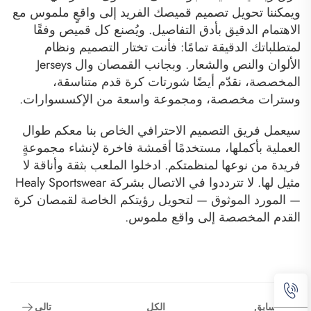
ويمكننا تحويل تصميم قميصك الفريد إلى واقعٍ ملموس مع
الاهتمام الدقيق بأدق التفاصيل. ويُصنع كل قميص وفقًا
لمتطلباتك الدقيقة تمامًا: فأنت تختار التصميم ونظام
الألوان والنص والشعار. وبجانب القمصان وال Jerseys
المخصصة، نقدّم أيضًا شورتات كرة قدم متناسقة،
وسترات مخصصة، ومجموعة واسعة من الإكسسوارات.
سيعمل فريق التصميم الاحترافي الخاص بنا معكم طوال
العملية بأكملها، مستخدمًا أقمشة فاخرة لإنشاء مجموعةٍ
فريدة من نوعها لمنظمتكم. ادخلوا الملعب بثقة وأناقة لا
مثيل لها. لا تترددوا في الاتصال بشركة Healy Sportswear
— المورد الموثوق — لتحويل رؤيتكم الخاصة لقمصان كرة
القدم المخصصة إلى واقع ملموس.
سابق
تالي
الكل