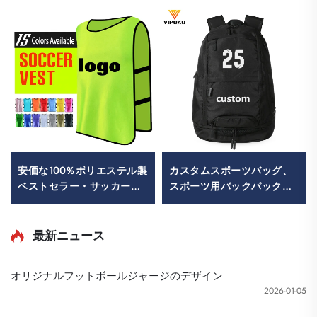
安価な100％ポリエステル製
カスタムスポーツバッグ、
ベストセラー・サッカーベ
スポーツ用バックパック、
スト（メッシュ素材トレー
スクールバッグ、旅行・ハ
ニング用サッカーベスト、
イキング用バックパック、
サッカービブス）
バスケットボール・サッカ
最新ニュース
ー・フットボール用バック
パック、テニス・バスケッ
オリジナルフットボールジャージのデザイン
トボール用バッグ
2026-01-05