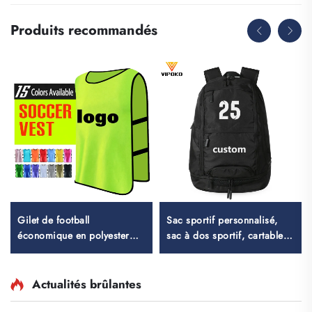
Produits recommandés
Gilet de football
Sac sportif personnalisé,
économique en polyester
sac à dos sportif, cartables
100 %, best-seller, en maille
scolaires, sac à dos de
pour l'entraînement, gilets
voyage et de randonnée, sac
d'entraînement pour le
à dos de basketball, de
Actualités brûlantes
football
football et de soccer, sac de