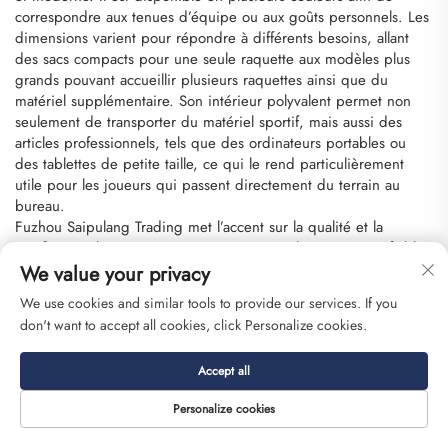
correspondre aux tenues d’équipe ou aux goûts personnels. Les
dimensions varient pour répondre à différents besoins, allant
des sacs compacts pour une seule raquette aux modèles plus
grands pouvant accueillir plusieurs raquettes ainsi que du
matériel supplémentaire. Son intérieur polyvalent permet non
seulement de transporter du matériel sportif, mais aussi des
articles professionnels, tels que des ordinateurs portables ou
des tablettes de petite taille, ce qui le rend particulièrement
utile pour les joueurs qui passent directement du terrain au
bureau.
Fuzhou Saipulang Trading met l’accent sur la qualité et la
satisfaction client. Ce sac est accompagné d’une garantie fiable
et d’un service client réactif, prêt à répondre à toutes vos
We value your privacy
questions ou à résoudre tout problème éventuel. Pour les
We use cookies and similar tools to provide our services. If you
équipes et les détaillants, des tarifs dégressifs selon les volumes
don't want to accept all cookies, click Personalize cookies.
ainsi que des options de personnalisation sont disponibles afin
de répondre aux besoins et aux budgets spécifiques.
Accept all
Ce sac personnalisé pour balles de pickleball avec logo
personnalisé, raquettes de tennis et sac de badminton est une
Personalize cookies
solution pratique et élégante pour les joueurs et les équipes de
sports de raquette. Il allie protection, rangement et confort dans