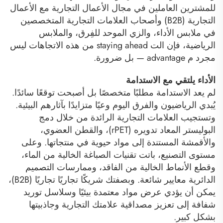
للمشترين العاملين في مجال الأعمال التجارية مع الأعمال
التجارية (B2B) وأصحاب العلامات التجارية المتخصصين
في ملابس الأداء، والزي الموحد للفِرق، والملابس
الرياضية، فإن الت staying ahead من هذه الاتجاهات ليس
مجرد م advantage — بل ضرورة.
الأداء يلتقي مع الاستدامة
لم يعد الاستدامة مطلبًا متخصصًا بل أصبحت توقعًا سائدًا.
يُبدي الرياضيون والفرق اليوم وعيًا متزايدًا بآثارهم البيئية.
وتستجيب العلامات التجارية الرائدة من خلال دمج
البوليستر المعاد تدويره (rPET)، والقطن العضوي،
والأقمشة المستندة إلى مواد حيوية في منتجاتها. وعلى
مستوى التصنيع، باتت تقنيات الصباغة الخالية من الماء،
وقطع الأنماط الخالية من الفاقد، وممارسات التصميم
الدائرية معايير شائعة. وبصفتك شريكًا تجاريًا تجاريًا (B2B)،
يمكن أن يؤدي عرض مواد معتمدة بيئيًا وسلاسل توريد
شفافة إلى تعزيز مصداقية علامتك التجارية وجاذبيتها
بشكل كبير.