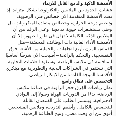
الأقمشة الذكية والدمج القابل للارتداء
تتشابك الحدود بين الملابس والتكنولوجيا بشكل متزايد. إذ
تضم الأقمشة المتقدمة الآن خصائص طرد الرطوبة،
وتنظيم درجة الحرارة، وخصائص مضادة للميكروبات، بل
وحتى مستشعرات حيوية مدمجة. وعلى الرغم من أن
الملابس الذكية الكاملة لا تزال في طور الظهور، إلا أن
الأقمشة الأداء العالية ذات الوظائف المحسّنة—مثل
القماش المرن بأربع اتجاهات، والحماية من الأشعة فوق
البنفسجية، والتحكم بالرائحة—أصبحت الآن شرطًا أساسيًا
للمنافسة في ملابس الرياضة. وستقود العلامات التجارية
التي تستثمر في الشراكات البحثية والتطويرية مع مبتكري
الأقمشة الموجة القادمة من الابتكار الرياضي.
التخصيص على نطاق واسع
تظل رياضات الفِرق حجر الزاوية في صناعة ملابس
الرياضة، بدءًا من الدوريات الهواة وصولاً إلى النوادي
الاحترافية. ويستمر الطلب على القمصان القابلة
للتخصيص بالكامل، وأطقم التدريب، وملابس المشجعين
أقوى من أي وقت مضى. وتتيح الطباعة الرقمية،