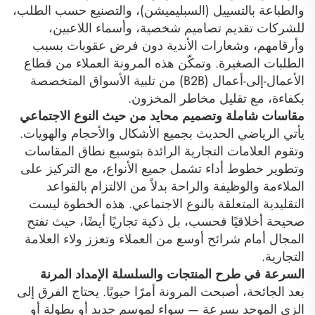
والطباعة بالتسييل (السبليميشن)، والتصنيع حسب الطلب،
للشركات تقديم تصاميم شخصية، وأسماء اللاعبين،
وأرقامهم، وشعارات الأندية دون فرض عقوبات بسبب
الطلبات الصغيرة. وتمكّن هذه المرونة العملاء من قطاع
الأعمال-إلى-أعمال (B2B) من تلبية الأسواق المتخصصة
بكفاءة، مع تقليل مخاطر المخزون.
مقاسات شاملة وتصميم محايد من حيث النوع الاجتماعي
يأتي الرياضي الحديث بجميع الأشكال والأحجام والهويات.
وتقوم العلامات التجارية الرائدة بتوسيع نطاق المقاسات
وتطوير خطوط أداء تشمل جميع الأنواع، مع التركيز على
الملاءمة والوظيفة والراحة بدلاً من الالتزام بالقواعد
التقليدية المتعلقة بالنوع الاجتماعي. هذه الخطوة ليست
صحيحة أخلاقيًا فحسب، بل ذكية تجاريًا أيضًا، حيث تفتح
المجال أمام شرائح أوسع من العملاء وتعزز ولاء العلامة
التجارية.
السرعة في طرح المنتجات والسلسلة الإمداد المرنة
بعد الجائحة، أصبحت المرونة أمرًا حيويًا. يحتاج الفرق إلى
الزي الموحد بسرعة — سواء لموسم جديد أو بطولة أو