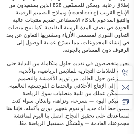
إطلاق رعاية. ويمكن للمصنّعين B2B الذين يستفيدون من
الإنتاج القريب (nearshoring) ونماذج التصميم الرقمية
والتنبؤ المدعوم بالذكاء الاصطناعي تقديم منتجات عالية
الجودة في نصف المدة الزمنية التقليدية. كما تتيح منصات
التعاون الفوري لمصممي الأزياء ومشتريها التعاون عن بعد
في إنشاء المجموعات، مما يسرّع عملية الوصول إلى
الرفوف دون المساس بالجودة.
نحن متخصصون في تقديم حلول متكاملة من البداية حتى
النهاية للعلامات التجارية للملابس الرياضية، والأندية،
والموزعين حول العالم. من توريد الأقمشة والتصميم
التقني إلى الإنتاج الأخلاقي والخدمات اللوجستية العالمية،
نحن نمكّن عملك من تلبية متطلبات سوق الرياضة
الديناميكي اليوم — بسرعة، ونزاهة، وابتكار. سواء كنت
تُطلق خط أداء جديد أو تقوم بتجهيز دوري بأكمله، فإننا هنا
لمساعدتك على تحقيق النجاح. اتصل بنا اليوم لمناقشة
مجموعتك القادمة — ولنُشكّل مستقبل الرياضة معًا.