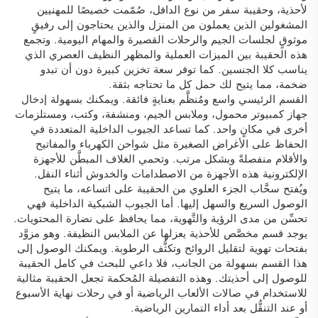
لأحذية، وحقيبة سفر من نوع الدافل، صُمّمت خصيصًا للمهنيين
المشغولين الذين يعملون من المنزل والذين يحتاجون إلى رفيقٍ
موثوقٍ لجلسات الجيم والرحلات القصيرة والمهام اليومية. وتجمع
هذه الحقيبة بين الميزات العملية والمظهر النظيف العصري الذي
يناسب كلا الجنسين. كما توفر سعة تخزين كبيرة دون أن تبدو
ضخمة، مما يتيح لك حمل كل ما تحتاجه بثقة.
القسم الرئيسي واسع ومُنظَّم بعنايةٍ فائقة. ويمكنك بسهولة إدخال
جهاز كمبيوتر محمول، وملابس الجيم، ومنشفة، وكتب، ومستلزمات
أخرى في مكانٍ واحد. كما تساعد الجيوب الداخلية المتعددة في
الحفاظ على الأغراض الصغيرة مثل شواحن الكهرباء والمفاتيح
والأقلام منفصلةً وبشكل مرتب. وتحمي الغلاف المبطَّن للأجهزة
الإلكترونية هذه الأجهزة من الاصطدامات والخدوش أثناء النقل.
ويُفتح سحَّاب الجزء العلوي من الحقيبة على اتساعه، ما يتيح
الوصول السريع والسهل إليها. أما الجيوب الشبكية الداخلية فهي
تحسِّن من مدى الرؤية والتَّهوية، مما يحافظ على نضارة المحتويات.
يوجد قسم مخصَّص للأحذية يعزلها عن الملابس النظيفة. وهو مزوَّد
بفتحات تهوية لتقليل الروائح وتكثُّف الرطوبة. ويمكنك الوصول إلى
هذا القسم بسهولة من الجانب، فلا داعي للبحث في كامل الحقيبة
للوصول إلى أحذيتك. وهذه التفصيلة المُحكمة تجعل الحقيبة مثالية
للاستخدام في صالات الألعاب الرياضية أو في رحلات نهاية الأسبوع
أو عند التنقُّل بعد أداء التمارين الرياضية.