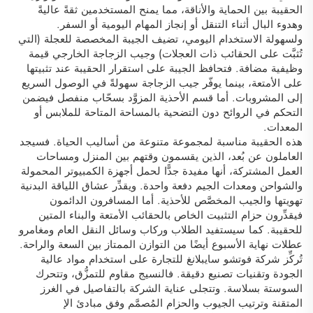
الحقيبة بين الحماية والأناقة، مما يمنح المستخدمين ثقةً عاليةً
وهدوء البال أثناء التنقل أو إنجاز المهام اليومية أو السفر.
ولسهولة الاستخدام اليومي، تضيف الجيبة المخصصة للعجلة (التي
تُثبَّت على الحقائب ذات العجلات) وجيب الزجاجة الخارجي قيمة
وظيفية مضافة. فتحافظ الجيبة على استقرار الحقيبة عند تثبيتها
على الأمتعة، بينما يوفّر جيب الزجاجة سهولةً في الوصول السريع
إلى المشروبات. أما قسم الأحذية المزوَّد بسحّاب منفصل فيضمن
التحكم في الروائح دون التضحية بالمساحة المتاحة للملابس أو
المعدات.
هذه الحقيبة مناسبة لمجموعة متنوعة من أساليب الحياة. فسيجد
العاملون عن بُعد، الذين يقسمون وقتهم بين المنزل ومساحات
العمل المشتركة، أنها مفيدة جدًّا لحمل أجهزة الكمبيوتر المحمولة
والشواحن ومعدات الجيم دفعة واحدة. ويقدِّر عشاق اللياقة البدنية
تهويتها والجيب المخصَّص للأحذية. أما المسافرون الدائمون
فيقدِّرون حزام التثبيت الخاص بالحقائب الأمتعة والبناء المتين
للحقيبة. كما سيستفيد الطلاب وركاب وسائل النقل العام ومغامرو
عطلات نهاية الأسبوع أيضًا من التوازن الممتاز بين السعة والراحة.
تُركِّز شركة فوتشو سايبلانغ للتجارة على استخدام مواد عالية
الجودة وتقنيات تصنيع دقيقة. فالنسيج مقاوم للتمزُّق، وتتحرك
السوستة بسلاسة. وتتجلى عناية الشركة بالتفاصيل في الغرز
المتقنة وترتيب الجيوب والحزام المُصمَّم وفق مبادئ الإ