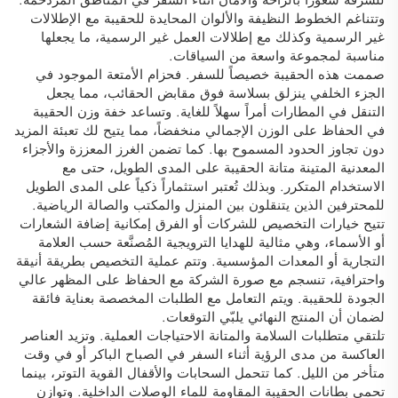
للسرقة شعوراً بالراحة والأمان أثناء السفر في المناطق المزدحمة.
وتتناغم الخطوط النظيفة والألوان المحايدة للحقيبة مع الإطلالات
غير الرسمية وكذلك مع إطلالات العمل غير الرسمية، ما يجعلها
مناسبة لمجموعة واسعة من السياقات.
صممت هذه الحقيبة خصيصاً للسفر. فحزام الأمتعة الموجود في
الجزء الخلفي ينزلق بسلاسة فوق مقابض الحقائب، مما يجعل
التنقل في المطارات أمراً سهلاً للغاية. وتساعد خفة وزن الحقيبة
في الحفاظ على الوزن الإجمالي منخفضاً، مما يتيح لك تعبئة المزيد
دون تجاوز الحدود المسموح بها. كما تضمن الغرز المعززة والأجزاء
المعدنية المتينة متانة الحقيبة على المدى الطويل، حتى مع
الاستخدام المتكرر. وبذلك تُعتبر استثماراً ذكياً على المدى الطويل
للمحترفين الذين يتنقلون بين المنزل والمكتب والصالة الرياضية.
تتيح خيارات التخصيص للشركات أو الفرق إمكانية إضافة الشعارات
أو الأسماء، وهي مثالية للهدايا الترويجية المُصنَّعة حسب العلامة
التجارية أو المعدات المؤسسية. وتتم عملية التخصيص بطريقة أنيقة
واحترافية، تنسجم مع صورة الشركة مع الحفاظ على المظهر عالي
الجودة للحقيبة. ويتم التعامل مع الطلبات المخصصة بعناية فائقة
لضمان أن المنتج النهائي يلبّي التوقعات.
تلتقي متطلبات السلامة والمتانة الاحتياجات العملية. وتزيد العناصر
العاكسة من مدى الرؤية أثناء السفر في الصباح الباكر أو في وقت
متأخر من الليل. كما تتحمل السحابات والأقفال القوية التوتر، بينما
تحمي بطانات الحقيبة المقاومة للماء الوصلات الداخلية. وتوازن