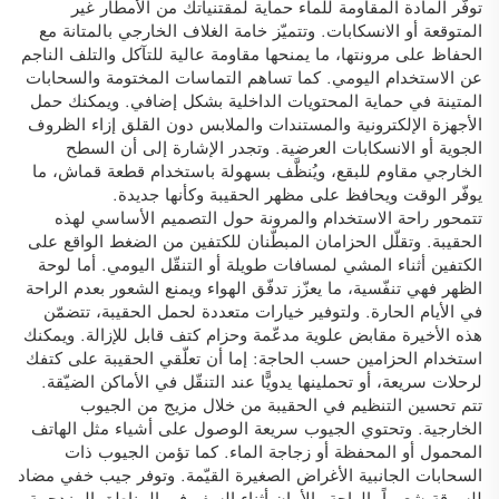
توفّر المادة المقاومة للماء حماية لمقتنياتك من الأمطار غير
المتوقعة أو الانسكابات. وتتميّز خامة الغلاف الخارجي بالمتانة مع
الحفاظ على مرونتها، ما يمنحها مقاومة عالية للتآكل والتلف الناجم
عن الاستخدام اليومي. كما تساهم التماسات المختومة والسحابات
المتينة في حماية المحتويات الداخلية بشكل إضافي. ويمكنك حمل
الأجهزة الإلكترونية والمستندات والملابس دون القلق إزاء الظروف
الجوية أو الانسكابات العرضية. وتجدر الإشارة إلى أن السطح
الخارجي مقاوم للبقع، ويُنظَّف بسهولة باستخدام قطعة قماش، ما
يوفّر الوقت ويحافظ على مظهر الحقيبة وكأنها جديدة.
تتمحور راحة الاستخدام والمرونة حول التصميم الأساسي لهذه
الحقيبة. وتقلّل الحزامان المبطّنان للكتفين من الضغط الواقع على
الكتفين أثناء المشي لمسافات طويلة أو التنقّل اليومي. أما لوحة
الظهر فهي تنفّسية، ما يعزّز تدفّق الهواء ويمنع الشعور بعدم الراحة
في الأيام الحارة. ولتوفير خيارات متعددة لحمل الحقيبة، تتضمّن
هذه الأخيرة مقابض علوية مدعّمة وحزام كتف قابل للإزالة. ويمكنك
استخدام الحزامين حسب الحاجة: إما أن تعلّقي الحقيبة على كتفك
لرحلات سريعة، أو تحملينها يدويًّا عند التنقّل في الأماكن الضيّقة.
تتم تحسين التنظيم في الحقيبة من خلال مزيج من الجيوب
الخارجية. وتحتوي الجيوب سريعة الوصول على أشياء مثل الهاتف
المحمول أو المحفظة أو زجاجة الماء. كما تؤمن الجيوب ذات
السحابات الجانبية الأغراض الصغيرة القيّمة. وتوفر جيب خفي مضاد