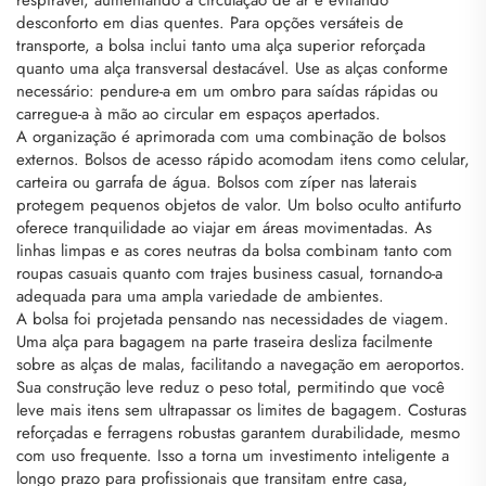
respirável, aumentando a circulação de ar e evitando
desconforto em dias quentes. Para opções versáteis de
transporte, a bolsa inclui tanto uma alça superior reforçada
quanto uma alça transversal destacável. Use as alças conforme
necessário: pendure-a em um ombro para saídas rápidas ou
carregue-a à mão ao circular em espaços apertados.
A organização é aprimorada com uma combinação de bolsos
externos. Bolsos de acesso rápido acomodam itens como celular,
carteira ou garrafa de água. Bolsos com zíper nas laterais
protegem pequenos objetos de valor. Um bolso oculto antifurto
oferece tranquilidade ao viajar em áreas movimentadas. As
linhas limpas e as cores neutras da bolsa combinam tanto com
roupas casuais quanto com trajes business casual, tornando-a
adequada para uma ampla variedade de ambientes.
A bolsa foi projetada pensando nas necessidades de viagem.
Uma alça para bagagem na parte traseira desliza facilmente
sobre as alças de malas, facilitando a navegação em aeroportos.
Sua construção leve reduz o peso total, permitindo que você
leve mais itens sem ultrapassar os limites de bagagem. Costuras
reforçadas e ferragens robustas garantem durabilidade, mesmo
com uso frequente. Isso a torna um investimento inteligente a
longo prazo para profissionais que transitam entre casa,