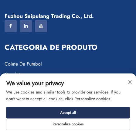
Fuzhou Saipulang Trading Co., Ltd.
CATEGORIA DE PRODUTO
Colete De Futebol
Caneleiras
We value your privacy
Mochila para Esportes com Bolas
We use cookies and similar tools to provide our services. If you
Bolsa de Sublimação Térmica
don't want to accept all cookies, click Personalize cookies.
Bolsa De Ferramentas
Accept all
Bolsas Para Estilo De Vida
Personalize cookies
Bolsas De Viagem