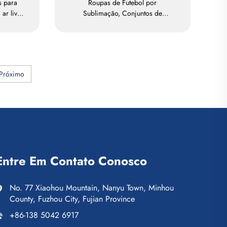
s para
Roupas de Futebol por
 ar livre
Sublimação, Conjuntos de
e macia
Camisetas de Futebol para Treino
l,
Masculino, Vestuário Esportivo de
ster
Futebol Personalizado, Uniforme
de Equipe de Futebol
Próximo
Entre Em Contato Conosco
No. 77 Xiaohou Mountain, Nanyu Town, Minhou
County, Fuzhou City, Fujian Province
+86-138 5042 6917