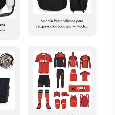
Mochila Personalizada para
iros —
Basquete com Logotipo — Mochila
plos
Esportiva à Prova d'Água, Casual e
ojo
Escolar, Térmica e por Sublimação
 Bolsa
para Futebol e Basquete
alidade