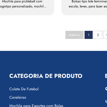
Mochila para pickleball com
Bolsas tipo tote feminina
logotipo personalizado, mochila
escola, leves, para lazer ao
para raquetes de tênis, mochila
e viagens; bolsa tipo tot
para badminton, mochila para
para uso profissiona
raquetes ou pás, mochila para
impermeável, em polié
padel, tênis e badminton
Anterior
1
2
CATEGORIA DE PRODUTO
Colete De Futebol
Caneleiras
Mochila para Esportes com Bolas