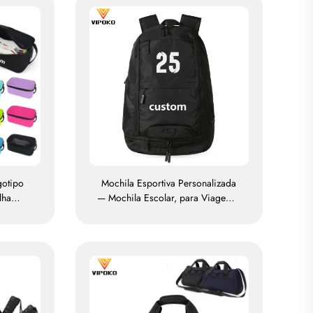
gotipo
Mochila Esportiva Personalizada
lha
— Mochila Escolar, para Viagem e
a, para
Trilhas, Mochila para Basquete,
de
Futebol, Futebol Americano e Tênis
 contra
bientes
rtes —
lino