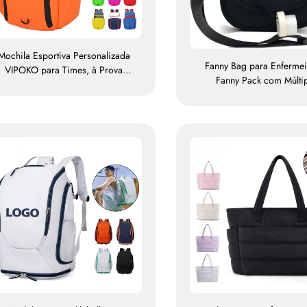
Mochila Esportiva Personalizada
Fanny Bag para Enferme
VIPOKO para Times, à Prova
Fanny Pack com Múlti
d'Água, para Basquete, com
Compartimentos, Est
Logotipo, Mochila Casual para
Organizador com Zíper,
asquete, Mochila de Viagem para
para Enfermeiros com Fin
Basquete
Médica