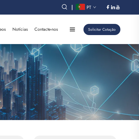
|
PT
eos
Notícias
Contacte-nos
Solicitar Cotação