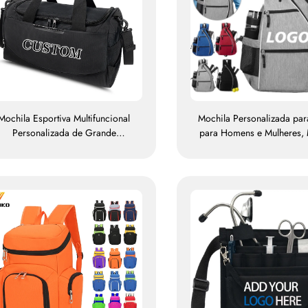
Mochila Esportiva Multifuncional
Mochila Personalizada par
Personalizada de Grande
para Homens e Mulheres, 
Capacidade para Academia,
Transversal Ajustável para
Mochila Impermeável para
Mochila de Alta Qualida
Homens e Mulheres com Espaço
Raquetes de Tênis
ara Sapatos, Mochila de Viagem
e para Atividades ao Ar Livre